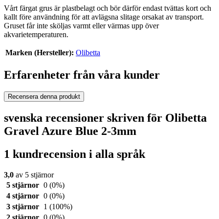
Vårt färgat grus är plastbelagt och bör därför endast tvättas kort och
kallt före användning för att avlägsna slitage orsakat av transport.
Gruset får inte sköljas varmt eller värmas upp över
akvarietemperaturen.
Marken (Hersteller):
Olibetta
Erfarenheter från våra kunder
Recensera denna produkt
svenska recensioner skriven för Olibetta
Gravel Azure Blue 2-3mm
1 kundrecension i alla språk
3,0
av 5 stjärnor
5 stjärnor
0
(0%)
4 stjärnor
0
(0%)
3 stjärnor
1
(100%)
2 stjärnor
0
(0%)