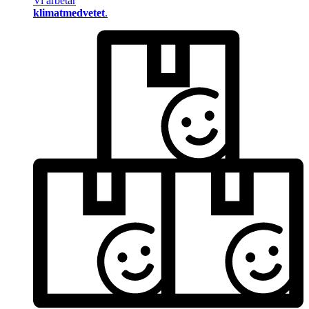
Vi arbetar
klimatmedvetet
.