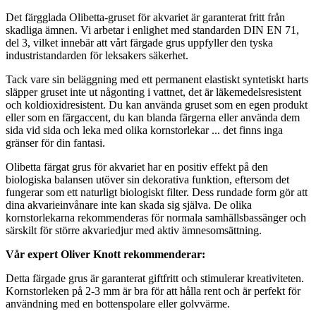
Det färgglada Olibetta-gruset för akvariet är garanterat fritt från
skadliga ämnen. Vi arbetar i enlighet med standarden DIN EN 71,
del 3, vilket innebär att vårt färgade grus uppfyller den tyska
industristandarden för leksakers säkerhet.
Tack vare sin beläggning med ett permanent elastiskt syntetiskt harts
släpper gruset inte ut någonting i vattnet, det är läkemedelsresistent
och koldioxidresistent. Du kan använda gruset som en egen produkt
eller som en färgaccent, du kan blanda färgerna eller använda dem
sida vid sida och leka med olika kornstorlekar ... det finns inga
gränser för din fantasi.
Olibetta färgat grus för akvariet har en positiv effekt på den
biologiska balansen utöver sin dekorativa funktion, eftersom det
fungerar som ett naturligt biologiskt filter. Dess rundade form gör att
dina akvarieinvånare inte kan skada sig själva. De olika
kornstorlekarna rekommenderas för normala samhällsbassänger och
särskilt för större akvariedjur med aktiv ämnesomsättning.
Vår expert Oliver Knott rekommenderar:
Detta färgade grus är garanterat giftfritt och stimulerar kreativiteten.
Kornstorleken på 2-3 mm är bra för att hålla rent och är perfekt för
användning med en bottenspolare eller golvvärme.