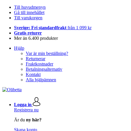
Till huvudmenyn
Gå till innehållet
Till varukorgen
Sverige: Fri standardfrakt
från 1 099 kr
Gratis returer
Mer än 6.400 produkter
Hjälp
Var är min beställning?
Returnerar
Fraktkostnader
Betalningsalternativ
Kontakt
Alla hjälpämnen
Logga in
Registrera nu
Är du
ny här?
Skapa konto