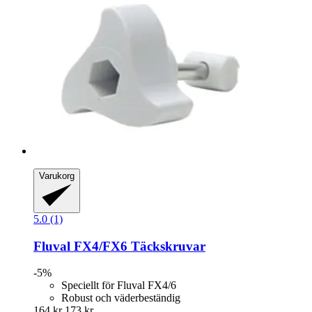
Varukorg
5.0 (1)
Fluval
FX4/FX6 Täckskruvar
-5%
Speciellt för Fluval FX4/6
Robust och väderbeständig
164 kr
173 kr