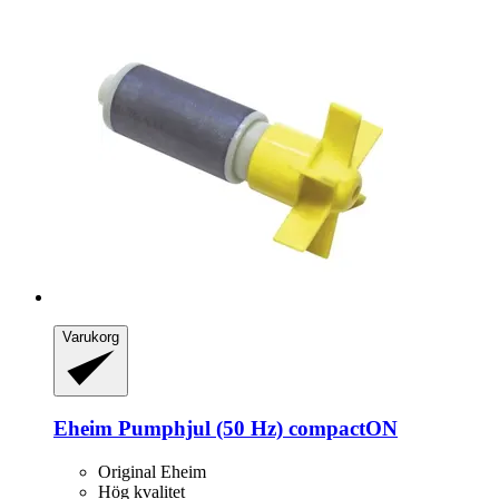
Varukorg
Eheim
Pumphjul (50 Hz) compactON
Original Eheim
Hög kvalitet