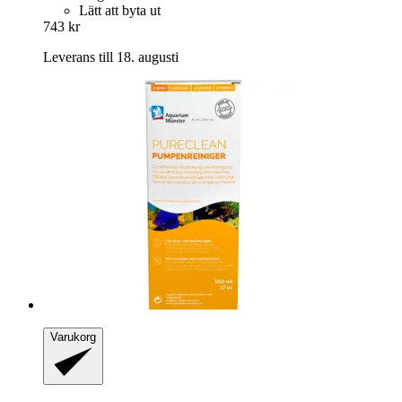
Lätt att byta ut
743 kr
Leverans till 18. augusti
Varukorg