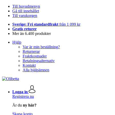
Till huvudmenyn
Gå till innehållet
Till varukorgen
Sverige: Fri standardfrakt
från 1 099 kr
Gratis returer
Mer än 6.400 produkter
Hjälp
Var är min beställning?
Returnerar
Fraktkostnader
Betalningsalternativ
Kontakt
Alla hjälpämnen
Logga in
Registrera nu
Är du
ny här?
Skapa konto