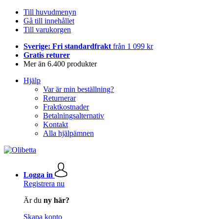
Till huvudmenyn
Gå till innehållet
Till varukorgen
Sverige: Fri standardfrakt
från 1 099 kr
Gratis returer
Mer än 6.400 produkter
Hjälp
Var är min beställning?
Returnerar
Fraktkostnader
Betalningsalternativ
Kontakt
Alla hjälpämnen
Logga in
Registrera nu
Är du
ny här?
Skapa konto