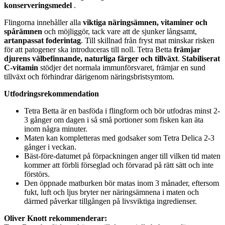
konserveringsmedel
.
Flingorna innehåller alla
viktiga näringsämnen, vitaminer och
spårämnen
och möjliggör, tack vare att de sjunker långsamt,
artanpassat foderintag
. Till skillnad från fryst mat minskar risken
för att patogener ska introduceras till noll. Tetra Betta
främjar
djurens välbefinnande, naturliga färger och tillväxt
.
Stabiliserat
C-vitamin
stödjer det normala immunförsvaret, främjar en sund
tillväxt och förhindrar därigenom näringsbristsymtom.
Utfodringsrekommendation
Tetra Betta är en basföda i flingform och bör utfodras minst 2-
3 gånger om dagen i så små portioner som fisken kan äta
inom några minuter.
Maten kan kompletteras med godsaker som Tetra Delica 2-3
gånger i veckan.
Bäst-före-datumet på förpackningen anger till vilken tid maten
kommer att förbli förseglad och förvarad på rätt sätt och inte
förstörs.
Den öppnade matburken bör matas inom 3 månader, eftersom
fukt, luft och ljus bryter ner näringsämnena i maten och
därmed påverkar tillgången på livsviktiga ingredienser.
Oliver Knott rekommenderar: