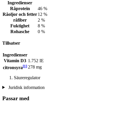
Ingredienser
Råprotein
46 %
Råoljor och fetter
12 %
råfiber
2 %
Fuktighet
8 %
Rohasche
0 %
Tillsatser
Ingredienser
Vitamin D3
1.752 IE
[1]
278 mg
citronsyra
Säureregulator
Juridisk information
Passar med