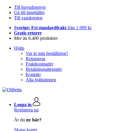
Till huvudmenyn
Gå till innehållet
Till varukorgen
Sverige: Fri standardfrakt
från 1 099 kr
Gratis returer
Mer än 6.400 produkter
Hjälp
Var är min beställning?
Returnerar
Fraktkostnader
Betalningsalternativ
Kontakt
Alla hjälpämnen
Logga in
Registrera nu
Är du
ny här?
Skapa konto