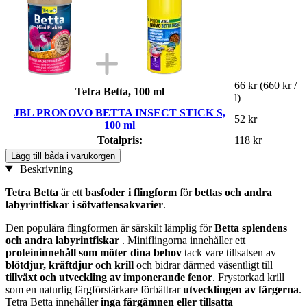
66 kr
(660 kr /
Tetra Betta, 100 ml
l)
JBL PRONOVO BETTA INSECT STICK S,
52 kr
100 ml
Totalpris:
118 kr
Lägg till båda i varukorgen
Beskrivning
Tetra Betta
är ett
basfoder i flingform
för
bettas och andra
labyrintfiskar i sötvattensakvarier
.
Den populära flingformen är särskilt lämplig för
Betta splendens
och andra labyrintfiskar
. Miniflingorna innehåller ett
proteininnehåll som möter dina behov
tack vare tillsatsen av
blötdjur, kräftdjur och krill
och bidrar därmed väsentligt till
tillväxt och utveckling av imponerande fenor
. Frystorkad krill
som en naturlig färgförstärkare förbättrar
utvecklingen av färgerna
.
Tetra Betta innehåller
inga färgämnen
eller tillsatta