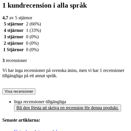
1 kundrecension i alla språk
4,7
av 5 stjärnor
5 stjärnor
2
(66%)
4 stjärnor
1
(33%)
3 stjärnor
0
(0%)
2 stjärnor
0
(0%)
1 Stjärnor
0
(0%)
3
recensioner
Vi har inga recensioner på svenska ännu, men vi har 1 recensioner
tillgängliga på ett annat språk.
Visa recensioner
Inga recensioner tillgängliga
Bli den första att skriva en recension för denna produkt.
Senaste artiklarna: