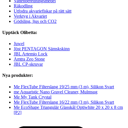
Vattenberedningsmedel
Räkodling
Utfodra akvariefiskar på rätt sätt
Verktyg i Akvariet
Gödsling, ljus och CO2
Upptäck Olibetta:
Juwel
Jöst PENTAGON Sämskskinn
JBL Artemio Lock
Amtra Zeo Stone
JBL CP-skruvar
Nya produkter:
Me FlexTube Filterslang 19/25 mm (3 m), Silikon Svart
me Aquaristic Nano Gravel Cleaner, Mulmsug
Me My Tank Crystal
Me FlexTube Filterslang 16/22 mm (3 m), Silikon Svart
Me EcoShape Triangulär Glasskål Optiwhite 20 x 20 x 8 cm
[P2]