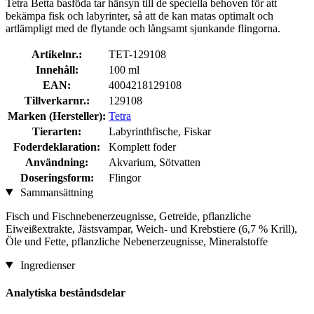
Tetra Betta basföda tar hänsyn till de speciella behoven för att
bekämpa fisk och labyrinter, så att de kan matas optimalt och
artlämpligt med de flytande och långsamt sjunkande flingorna.
Artikelnr.:
TET-129108
Innehåll:
100 ml
EAN:
4004218129108
Tillverkarnr.:
129108
Marken (Hersteller):
Tetra
Tierarten:
Labyrinthfische, Fiskar
Foderdeklaration:
Komplett foder
Användning:
Akvarium, Sötvatten
Doseringsform:
Flingor
Sammansättning
Fisch und Fischnebenerzeugnisse, Getreide, pflanzliche
Eiweißextrakte, Jästsvampar, Weich- und Krebstiere (6,7 % Krill),
Öle und Fette, pflanzliche Nebenerzeugnisse, Mineralstoffe
Ingredienser
Analytiska beståndsdelar