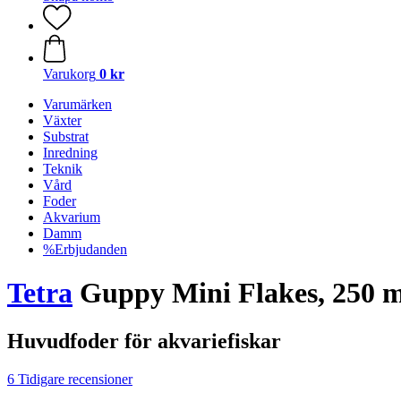
Varukorg
0 kr
Varumärken
Växter
Substrat
Inredning
Teknik
Vård
Foder
Akvarium
Damm
%Erbjudanden
Tetra
Guppy Mini Flakes, 250 m
Huvudfoder för akvariefiskar
6 Tidigare recensioner