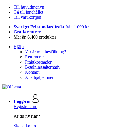
Till huvudmenyn
Gå till innehållet
Till varukorgen
Sverige: Fri standardfrakt
från 1 099 kr
Gratis returer
Mer än 6.400 produkter
Hjälp
Var är min beställning?
Returnerar
Fraktkostnader
Betalningsalternativ
Kontakt
Alla hjälpämnen
Logga in
Registrera nu
Är du
ny här?
Skapa konto