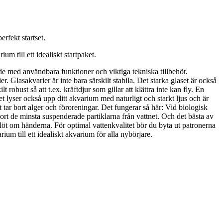
rfekt startset.
m till ett idealiskt startpaket.
tade med användbara funktioner och viktiga tekniska tillbehör.
r. Glasakvarier är inte bara särskilt stabila. Det starka glaset är också
 robust så att t.ex. kräftdjur som gillar att klättra inte kan fly. En
t lyser också upp ditt akvarium med naturligt och starkt ljus och är
gt tar bort alger och föroreningar. Det fungerar så här: Vid biologisk
k bort de minsta suspenderade partiklarna från vattnet. Och det bästa av
i blöt om händerna. För optimal vattenkvalitet bör du byta ut patronerna
ium till ett idealiskt akvarium för alla nybörjare.