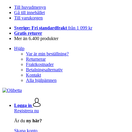
Till huvudmenyn
Gå till innehållet
Till varukorgen
Sverige: Fri standardfrakt
från 1 099 kr
Gratis returer
Mer än 6.400 produkter
Hjälp
Var är min beställning?
Returnerar
Fraktkostnader
Betalningsalternativ
Kontakt
Alla hjälpämnen
Logga in
Registrera nu
Är du
ny här?
Skapa konto