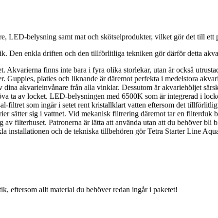
, LED-belysning samt mat och skötselprodukter, vilket gör det till ett pe
 Den enkla driften och den tillförlitliga tekniken gör därför detta akvariu
t. Akvarierna finns inte bara i fyra olika storlekar, utan är också utrus
er. Guppies, platies och liknande är däremot perfekta i medelstora akvarie
v dina akvarieinvånare från alla vinklar. Dessutom är akvariehöljet särskilt
ehöva ta av locket. LED-belysningen med 6500K som är integrerad i locke
iltret som ingår i setet rent kristallklart vatten eftersom det tillförlitli
terier sätter sig i vattnet. Vid mekanisk filtrering däremot tar en filterdu
ng av filterhuset. Patronerna är lätta att använda utan att du behöver bl
a installationen och de tekniska tillbehören gör Tetra Starter Line Aquar
k, eftersom allt material du behöver redan ingår i paketet!