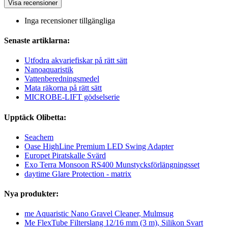
Visa recensioner
Inga recensioner tillgängliga
Senaste artiklarna:
Utfodra akvariefiskar på rätt sätt
Nanoaquaristik
Vattenberedningsmedel
Mata räkorna på rätt sätt
MICROBE-LIFT gödselserie
Upptäck Olibetta:
Seachem
Oase HighLine Premium LED Swing Adapter
Europet Piratskalle Svärd
Exo Terra Monsoon RS400 Munstycksförlängningsset
daytime Glare Protection - matrix
Nya produkter:
me Aquaristic Nano Gravel Cleaner, Mulmsug
Me FlexTube Filterslang 12/16 mm (3 m), Silikon Svart