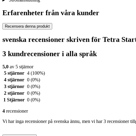
Erfarenheter från våra kunder
Recensera denna produkt
svenska recensioner skriven för Tetra Sta
3 kundrecensioner i alla språk
5,0
av 5 stjärnor
5 stjärnor
4
(100%)
4 stjärnor
0
(0%)
3 stjärnor
0
(0%)
2 stjärnor
0
(0%)
1 Stjärnor
0
(0%)
4
recensioner
Vi har inga recensioner på svenska ännu, men vi har 3 recensioner til