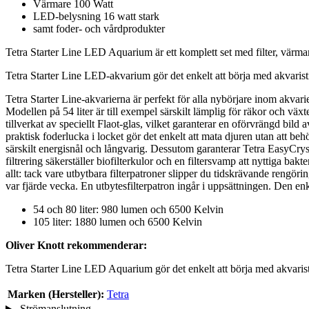
Värmare 100 Watt
LED-belysning 16 watt stark
samt foder- och vårdprodukter
Tetra Starter Line LED Aquarium är ett komplett set med filter, värmare
Tetra Starter Line LED-akvarium gör det enkelt att börja med akvaristik.
Tetra Starter Line-akvarierna är perfekt för alla nybörjare inom akvarie
Modellen på 54 liter är till exempel särskilt lämplig för räkor och växt
tillverkat av speciellt Flaot-glas, vilket garanterar en oförvrängd bild a
praktisk foderlucka i locket gör det enkelt att mata djuren utan att b
särskilt energisnål och långvarig. Dessutom garanterar Tetra EasyCrysal-f
filtrering säkerställer biofilterkulor och en filtersvamp att nyttiga bak
allt: tack vare utbytbara filterpatroner slipper du tidskrävande rengöri
var fjärde vecka. En utbytesfilterpatron ingår i uppsättningen. Den enkl
54 och 80 liter: 980 lumen och 6500 Kelvin
105 liter: 1880 lumen och 6500 Kelvin
Oliver Knott rekommenderar:
Tetra Starter Line LED Aquarium gör det enkelt att börja med akvaristi
Marken (Hersteller):
Tetra
Strömanslutning