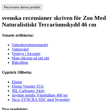
Recensera denna produkt
svenska recensioner skriven för Zoo Med
Naturalistiskt Terrariumskydd 46 cm
Senaste artiklarna:
Vattenberedningsmedel
Vattenvård
Verktyg i Akvariet
Mata räkorna på rätt sätt
Räkodling
Upptäck Olibetta:
Eheim
Eheim Vingdel 3531
JBL Carbomec Aktiv
daytime pendix Vägghållare 400 set
Sicce SYNCRA SDC med Styrenhet
Nya produkter: