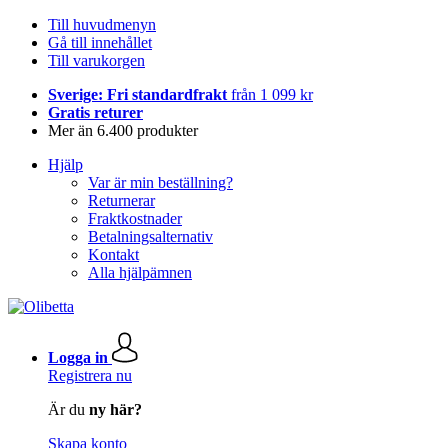
Till huvudmenyn
Gå till innehållet
Till varukorgen
Sverige: Fri standardfrakt
från 1 099 kr
Gratis returer
Mer än 6.400 produkter
Hjälp
Var är min beställning?
Returnerar
Fraktkostnader
Betalningsalternativ
Kontakt
Alla hjälpämnen
Logga in
Registrera nu
Är du
ny här?
Skapa konto