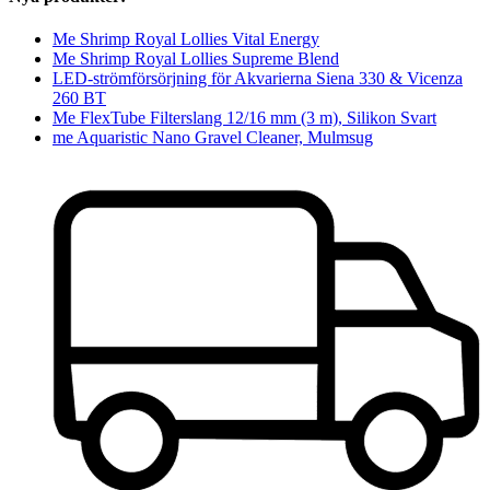
Me Shrimp Royal Lollies Vital Energy
Me Shrimp Royal Lollies Supreme Blend
LED-strömförsörjning för Akvarierna Siena 330 & Vicenza
260 BT
Me FlexTube Filterslang 12/16 mm (3 m), Silikon Svart
me Aquaristic Nano Gravel Cleaner, Mulmsug