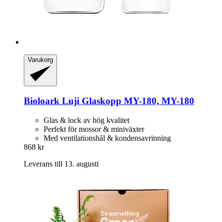
Varukorg
Bioloark
Luji Glaskopp MY-​180, MY-​180
Glas & lock av hög kvalitet
Perfekt för mossor & miniväxter
Med ventilationshål & kondensavrinning
868 kr
Leverans till 13. augusti