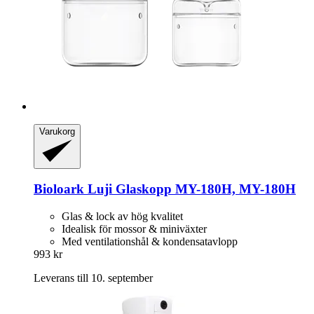
Varukorg
Bioloark
Luji Glaskopp MY-​180H, MY-​180H
Glas & lock av hög kvalitet
Idealisk för mossor & miniväxter
Med ventilationshål & kondensatavlopp
993 kr
Leverans till 10. september