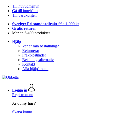
Till huvudmenyn
Gå till innehållet
Till varukorgen
Sverige: Fri standardfrakt
från 1 099 kr
Gratis returer
Mer än 6.400 produkter
Hjälp
Var är min beställning?
Returnerar
Fraktkostnader
Betalningsalternativ
Kontakt
Alla hjälpämnen
Logga in
Registrera nu
Är du
ny här?
Skapa konto