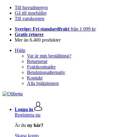
Till huvudmenyn
Gå till innehållet
Till varukorgen
Sverige: Fri standardfrakt
från 1 099 kr
Gratis returer
Mer än 6.400 produkter
Hjälp
Var är min beställning?
Returnerar
Fraktkostnader
Betalningsalternativ
Kontakt
Alla hjälpämnen
Logga in
Registrera nu
Är du
ny här?
Skapa konto