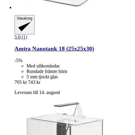
Varukorg
5.0 (1)
Amtra
Nanotank 18 (25x25x30)
-5%
Med silikonändar
Rundade främre hörn
5 mm tjockt glas
705 kr
743 kr
Leverans till 14. augusti