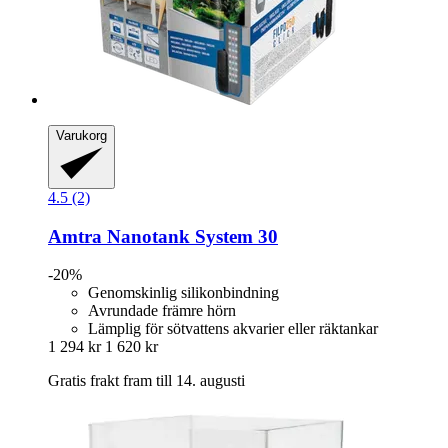
Varukorg
4.5 (2)
Amtra
Nanotank System 30
-20%
Genomskinlig silikonbindning
Avrundade främre hörn
Lämplig för sötvattens akvarier eller räktankar
1 294 kr
1 620 kr
Gratis frakt fram till 14. augusti