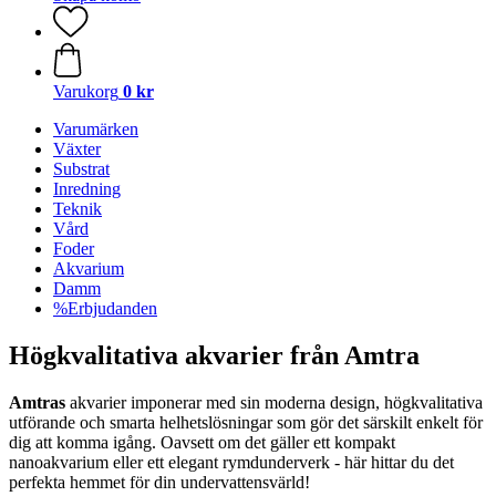
Varukorg
0 kr
Varumärken
Växter
Substrat
Inredning
Teknik
Vård
Foder
Akvarium
Damm
%Erbjudanden
Högkvalitativa akvarier från Amtra
Amtras
akvarier imponerar med sin moderna design, högkvalitativa
utförande och smarta helhetslösningar som gör det särskilt enkelt för
dig att komma igång. Oavsett om det gäller ett kompakt
nanoakvarium eller ett elegant rymdunderverk - här hittar du det
perfekta hemmet för din undervattensvärld!