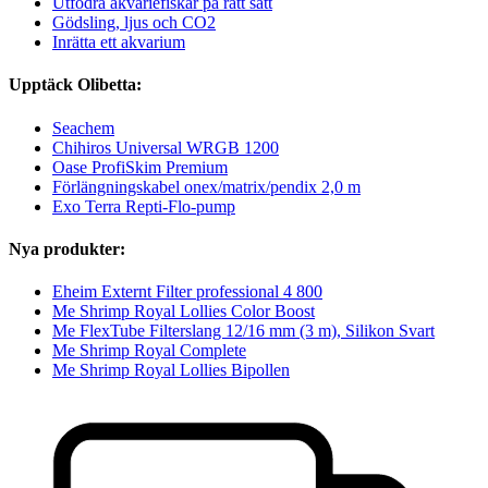
Utfodra akvariefiskar på rätt sätt
Gödsling, ljus och CO2
Inrätta ett akvarium
Upptäck Olibetta:
Seachem
Chihiros Universal WRGB 1200
Oase ProfiSkim Premium
Förlängningskabel onex/matrix/pendix 2,0 m
Exo Terra Repti-Flo-pump
Nya produkter:
Eheim Externt Filter professional 4 800
Me Shrimp Royal Lollies Color Boost
Me FlexTube Filterslang 12/16 mm (3 m), Silikon Svart
Me Shrimp Royal Complete
Me Shrimp Royal Lollies Bipollen