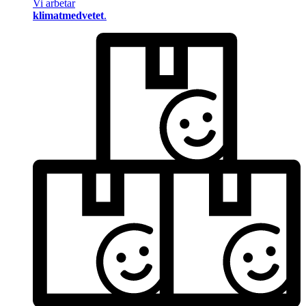
Vi arbetar
klimatmedvetet
.