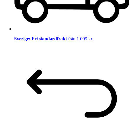
Sverige: Fri standardfrakt
från 1 099 kr