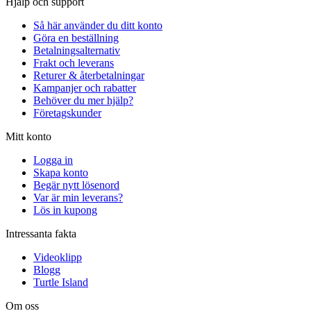
Hjälp och support
Så här använder du ditt konto
Göra en beställning
Betalningsalternativ
Frakt och leverans
Returer & återbetalningar
Kampanjer och rabatter
Behöver du mer hjälp?
Företagskunder
Mitt konto
Logga in
Skapa konto
Begär nytt lösenord
Var är min leverans?
Lös in kupong
Intressanta fakta
Videoklipp
Blogg
Turtle Island
Om oss