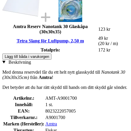
Amtra Reserv Nanotank 30 Glaskåpa
123 kr
(30x30x35)
49 kr
Tetra Slang för Luftpump, 2,50 m
(20 kr / m)
Totalpris:
172 kr
Lägg till båda i varukorgen
Beskrivning
Med denna reservdel får du ett helt nytt glasskydd till
Nanotank 30
(30x30x35cm)
från
Amtra
!
Det betyder att du har rätt skydd till hands om ditt skydd går sönder.
Artikelnr.:
AMT-A9001700
Innehåll:
1 st.
EAN:
8023222057005
Tillverkarnr.:
A9001700
Marken (Hersteller):
Amtra
Tierarten:
Fiskar