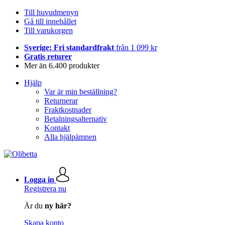
Till huvudmenyn
Gå till innehållet
Till varukorgen
Sverige: Fri standardfrakt
från 1 099 kr
Gratis returer
Mer än 6.400 produkter
Hjälp
Var är min beställning?
Returnerar
Fraktkostnader
Betalningsalternativ
Kontakt
Alla hjälpämnen
Logga in
Registrera nu
Är du
ny här?
Skapa konto