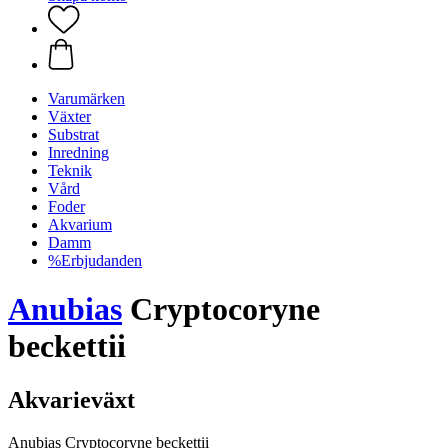
Varumärken
Växter
Substrat
Inredning
Teknik
Vård
Foder
Akvarium
Damm
%Erbjudanden
Anubias
Cryptocoryne
beckettii
Akvarieväxt
Anubias Cryptocoryne beckettii