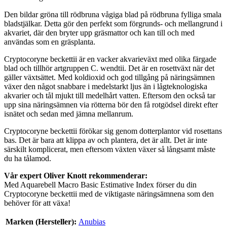
Den bildar gröna till rödbruna vågiga blad på rödbruna fylliga smala
bladstjälkar. Detta gör den perfekt som förgrunds- och mellangrund i
akvariet, där den bryter upp gräsmattor och kan till och med
användas som en gräsplanta.
Cryptocoryne beckettii är en vacker akvarieväxt med olika färgade
blad och tillhör artgruppen C. wendtii. Det är en rosettväxt när det
gäller växtsättet. Med koldioxid och god tillgång på näringsämnen
växer den något snabbare i medelstarkt ljus än i lågteknologiska
akvarier och tål mjukt till medelhårt vatten. Eftersom den också tar
upp sina näringsämnen via rötterna bör den få rotgödsel direkt efter
isnätet och sedan med jämna mellanrum.
Cryptocoryne beckettii förökar sig genom dotterplantor vid rosettans
bas. Det är bara att klippa av och plantera, det är allt. Det är inte
särskilt komplicerat, men eftersom växten växer så långsamt måste
du ha tålamod.
Vår expert Oliver Knott rekommenderar:
Med Aquarebell Macro Basic Estimative Index förser du din
Cryptocoryne beckettii med de viktigaste näringsämnena som den
behöver för att växa!
Marken (Hersteller):
Anubias