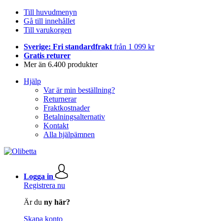
Till huvudmenyn
Gå till innehållet
Till varukorgen
Sverige: Fri standardfrakt
från 1 099 kr
Gratis returer
Mer än 6.400 produkter
Hjälp
Var är min beställning?
Returnerar
Fraktkostnader
Betalningsalternativ
Kontakt
Alla hjälpämnen
Logga in
Registrera nu
Är du
ny här?
Skapa konto