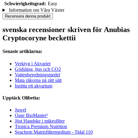
Schwierigkeitsgrad:
Easy
Information om Våra Växter
Recensera denna produkt
svenska recensioner skriven för Anubias
Cryptocoryne beckettii
Senaste artiklarna:
Verktyg i Akvariet
Gödsling, ljus och CO2
Vattenberedningsmedel
Mata räkorna på rätt sätt
Inrätta ett akvarium
Upptäck Olibetta:
Juwel
Oase BioMaster²
Jöst Handske i mikrofiber
Tropica Premium Nutrition
Seachem Matrisfiltermedium - Tidal 110