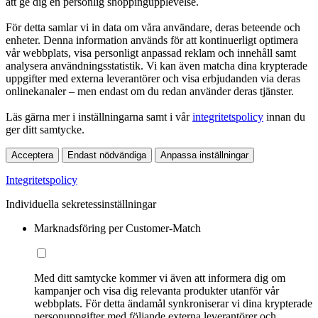
att ge dig en personlig shoppingupplevelse.
För detta samlar vi in data om våra användare, deras beteende och
enheter. Denna information används för att kontinuerligt optimera
vår webbplats, visa personligt anpassad reklam och innehåll samt
analysera användningsstatistik. Vi kan även matcha dina krypterade
uppgifter med externa leverantörer och visa erbjudanden via deras
onlinekanaler – men endast om du redan använder deras tjänster.
Läs gärna mer i inställningarna samt i vår
integritetspolicy
innan du
ger ditt samtycke.
Acceptera
Endast nödvändiga
Anpassa inställningar
Integritetspolicy
Individuella sekretessinställningar
Marknadsföring per Customer-Match
Med ditt samtycke kommer vi även att informera dig om
kampanjer och visa dig relevanta produkter utanför vår
webbplats. För detta ändamål synkroniserar vi dina krypterade
personuppgifter med följande externa leverantörer och