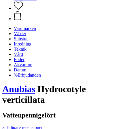
Varumärken
Växter
Substrat
Inredning
Teknik
Vård
Foder
Akvarium
Damm
%Erbjudanden
Anubias
Hydrocotyle
verticillata
Vattenpennigelört
3 Tidigare recensioner