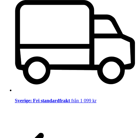
Sverige: Fri standardfrakt
från 1 099 kr