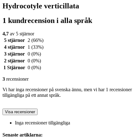
Hydrocotyle verticillata
1 kundrecension i alla språk
4,7
av 5 stjärnor
5 stjärnor
2
(66%)
4 stjärnor
1
(33%)
3 stjärnor
0
(0%)
2 stjärnor
0
(0%)
1 Stjärnor
0
(0%)
3
recensioner
Vi har inga recensioner på svenska ännu, men vi har 1 recensioner
tillgängliga på ett annat språk.
Visa recensioner
Inga recensioner tillgängliga
Senaste artiklarna: