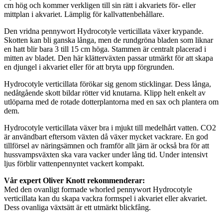
cm hög och kommer verkligen till sin rätt i akvariets för- eller
mittplan i akvariet. Lämplig för kallvattenbehållare.
Den vridna pennywort Hydrocotyle verticillata växer krypande.
Skotten kan bli ganska långa, men de rundgröna bladen som liknar
en hatt blir bara 3 till 15 cm höga. Stammen är centralt placerad i
mitten av bladet. Den här klätterväxten passar utmärkt för att skapa
en djungel i akvariet eller för att bryta upp förgrunden.
Hydrocotyle verticillata förökar sig genom sticklingar. Dess långa,
nedåtgående skott bildar rötter vid knutarna. Klipp helt enkelt av
utlöparna med de rotade dotterplantorna med en sax och plantera om
dem.
Hydrocotyle verticillata växer bra i mjukt till medelhårt vatten. CO2
är användbart eftersom växten då växer mycket vackrare. En god
tillförsel av näringsämnen och framför allt järn är också bra för att
hussvampsväxten ska vara vacker under lång tid. Under intensivt
ljus förblir vattenpennyntet vackert kompakt.
Vår expert Oliver Knott rekommenderar:
Med den ovanligt formade whorled pennywort Hydrocotyle
verticillata kan du skapa vackra formspel i akvariet eller akvariet.
Dess ovanliga växtsätt är ett utmärkt blickfång.