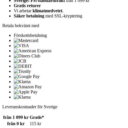
Sverige: Fri standardfrakt
från 1 099 kr
Gratis returer
Vi arbetar
klimatmedvetet
.
Säker betalning
med SSL-kryptering
Betala bekvämt med
Förskottsbetalning
Leveranskostnader för Sverige
från 1 099 kr
Gratis*
från 0 kr
115 kr