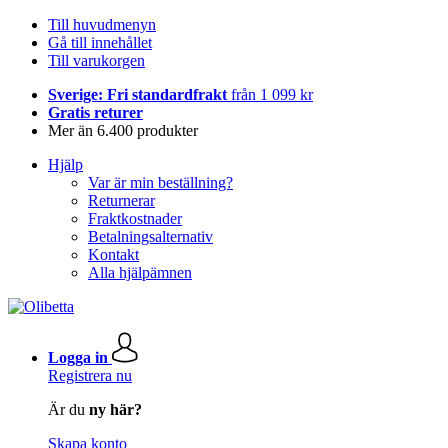
Till huvudmenyn
Gå till innehållet
Till varukorgen
Sverige: Fri standardfrakt
från 1 099 kr
Gratis returer
Mer än 6.400 produkter
Hjälp
Var är min beställning?
Returnerar
Fraktkostnader
Betalningsalternativ
Kontakt
Alla hjälpämnen
Logga in
Registrera nu
Är du
ny här?
Skapa konto