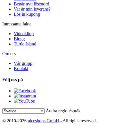
Begär nytt lösenord
Var är min leverans?
Lös in kupong
Intressanta fakta
Videoklipp
Blogg
Turtle Island
Om oss
Vår grupp
Kontakt
Följ oss på
Ändra region/språk
© 2010-2026
niceshops GmbH
- All rights reserved.