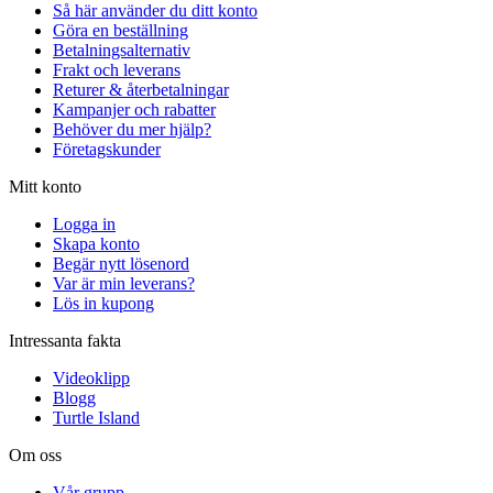
Så här använder du ditt konto
Göra en beställning
Betalningsalternativ
Frakt och leverans
Returer & återbetalningar
Kampanjer och rabatter
Behöver du mer hjälp?
Företagskunder
Mitt konto
Logga in
Skapa konto
Begär nytt lösenord
Var är min leverans?
Lös in kupong
Intressanta fakta
Videoklipp
Blogg
Turtle Island
Om oss
Vår grupp