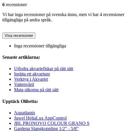
6
recensioner
Vi har inga recensioner på svenska ännu, men vi har 4 recensioner
tillgängliga på andra språk.
Visa recensioner
Inga recensioner tillgängliga
Senaste artiklarna:
Utfodra akvariefiskar på rätt sätt
Inrätta ett akvarium
Verktyg i Akvariet
Vattenvård
Mata räkorna på rätt sätt
Upptäck Olibetta:
Aquatlantis
Juwel HeliaLux AppControl
JBL PRONOVO COLOUR GRANO S
Gardena Slangkoppling 1/2" - 5/8"