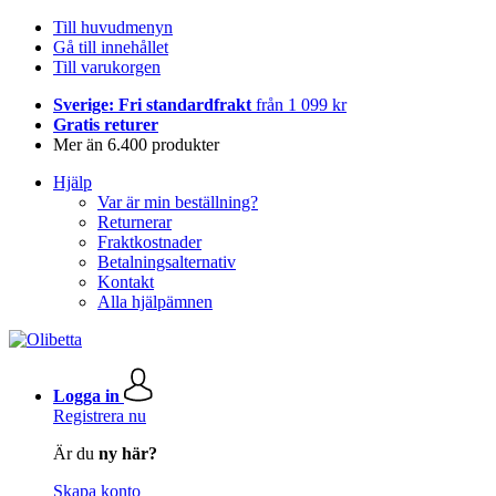
Till huvudmenyn
Gå till innehållet
Till varukorgen
Sverige: Fri standardfrakt
från 1 099 kr
Gratis returer
Mer än 6.400 produkter
Hjälp
Var är min beställning?
Returnerar
Fraktkostnader
Betalningsalternativ
Kontakt
Alla hjälpämnen
Logga in
Registrera nu
Är du
ny här?
Skapa konto