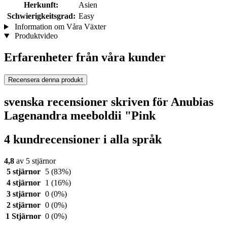
Herkunft:
Asien
Schwierigkeitsgrad:
Easy
Information om Våra Växter
Produktvideo
Erfarenheter från våra kunder
Recensera denna produkt
svenska recensioner skriven för Anubias
Lagenandra meeboldii "Pink
4 kundrecensioner i alla språk
4,8
av 5 stjärnor
5 stjärnor
5
(83%)
4 stjärnor
1
(16%)
3 stjärnor
0
(0%)
2 stjärnor
0
(0%)
1 Stjärnor
0
(0%)