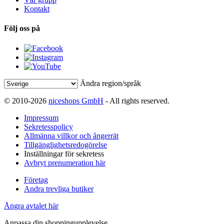
Kontakt
Följ oss på
Ändra region/språk
© 2010-2026
niceshops GmbH
- All rights reserved.
Impressum
Sekretesspolicy
Allmänna villkor och ångerrät
Tillgänglighetsredogörelse
Inställningar för sekretess
Avbryt prenumeration här
Företag
Andra trevliga butiker
Ångra avtalet här
Anpassa din shoppingupplevelse