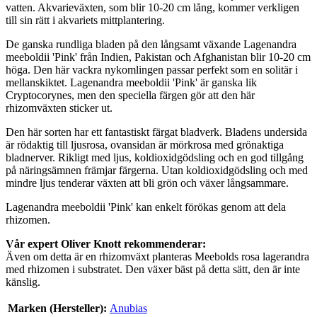
vatten. Akvarieväxten, som blir 10-20 cm lång, kommer verkligen
till sin rätt i akvariets mittplantering.
De ganska rundliga bladen på den långsamt växande Lagenandra
meeboldii 'Pink' från Indien, Pakistan och Afghanistan blir 10-20 cm
höga. Den här vackra nykomlingen passar perfekt som en solitär i
mellanskiktet. Lagenandra meeboldii 'Pink' är ganska lik
Cryptocorynes, men den speciella färgen gör att den här
rhizomväxten sticker ut.
Den här sorten har ett fantastiskt färgat bladverk. Bladens undersida
är rödaktig till ljusrosa, ovansidan är mörkrosa med grönaktiga
bladnerver. Rikligt med ljus, koldioxidgödsling och en god tillgång
på näringsämnen främjar färgerna. Utan koldioxidgödsling och med
mindre ljus tenderar växten att bli grön och växer långsammare.
Lagenandra meeboldii 'Pink' kan enkelt förökas genom att dela
rhizomen.
Vår expert Oliver Knott rekommenderar:
Även om detta är en rhizomväxt planteras Meebolds rosa lagerandra
med rhizomen i substratet. Den växer bäst på detta sätt, den är inte
känslig.
Marken (Hersteller):
Anubias