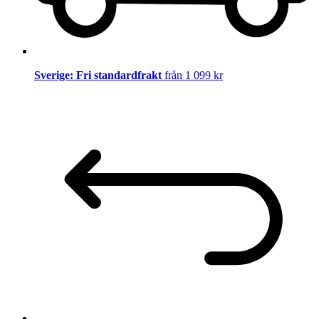
Sverige: Fri standardfrakt
från 1 099 kr