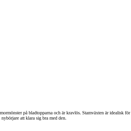
marmormönster på bladtopparna och är kravlös. Stamväxten är idealisk f
nybörjare att klara sig bra med den.