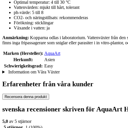
Optimal temperatur: 4 till 30 °C
Vattenvärden: mjukt till hårt, tolerant
ph-värde: 5 till 8
CO2- och näringstillsats: rekommenderas
Förökning: sticklingar
Växande i vatten: ja
Anmärkning:
Kopparna odlas i laboratorium. Vattenväxter från den s
finns inga fripassagerare som sniglar eller parasiter i in vitro-planto
Marken (Hersteller):
AquaArt
Herkunft:
Asien
Schwierigkeitsgrad:
Easy
Information om Våra Växter
Erfarenheter från våra kunder
Recensera denna produkt
svenska recensioner skriven för AquaArt H
5,0
av 5 stjärnor
5 stjärnor
1
(100%)