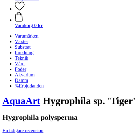
Varukorg
0 kr
Varumärken
Växter
Substrat
Inredning
Teknik
Vård
Foder
Akvarium
Damm
%Erbjudanden
AquaArt
Hygrophila sp. 'Tiger'
Hygrophila polysperma
En tidigare recension