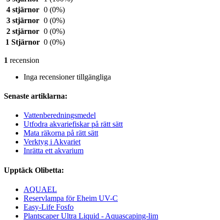
4 stjärnor
0
(0%)
3 stjärnor
0
(0%)
2 stjärnor
0
(0%)
1 Stjärnor
0
(0%)
1
recension
Inga recensioner tillgängliga
Senaste artiklarna:
Vattenberedningsmedel
Utfodra akvariefiskar på rätt sätt
Mata räkorna på rätt sätt
Verktyg i Akvariet
Inrätta ett akvarium
Upptäck Olibetta:
AQUAEL
Reservlampa för Eheim UV-C
Easy-Life Fosfo
Plantscaper Ultra Liquid - Aquascaping-lim