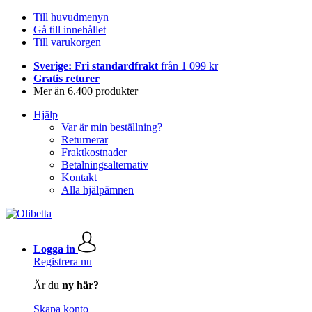
Till huvudmenyn
Gå till innehållet
Till varukorgen
Sverige: Fri standardfrakt
från 1 099 kr
Gratis returer
Mer än 6.400 produkter
Hjälp
Var är min beställning?
Returnerar
Fraktkostnader
Betalningsalternativ
Kontakt
Alla hjälpämnen
Logga in
Registrera nu
Är du
ny här?
Skapa konto