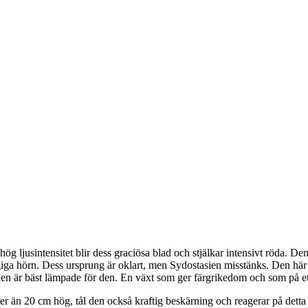
 ljusintensitet blir dess graciösa blad och stjälkar intensivt röda. Den
giga hörn. Dess ursprung är oklart, men Sydostasien misstänks. Den här
den är bäst lämpade för den. En växt som ger färgrikedom och som på ett
r än 20 cm hög, tål den också kraftig beskärning och reagerar på detta