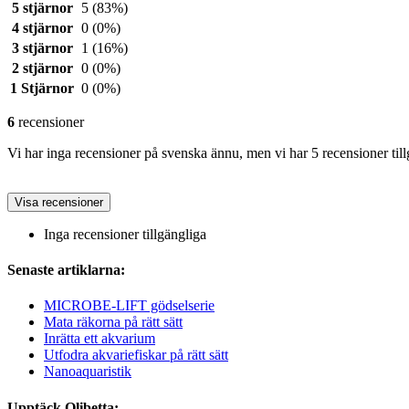
5 stjärnor
5
(83%)
4 stjärnor
0
(0%)
3 stjärnor
1
(16%)
2 stjärnor
0
(0%)
1 Stjärnor
0
(0%)
6
recensioner
Vi har inga recensioner på svenska ännu, men vi har 5 recensioner til
Visa recensioner
Inga recensioner tillgängliga
Senaste artiklarna:
MICROBE-LIFT gödselserie
Mata räkorna på rätt sätt
Inrätta ett akvarium
Utfodra akvariefiskar på rätt sätt
Nanoaquaristik
Upptäck Olibetta: