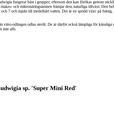
udwigia fungerar bäst i grupper; eftersom den kan förökas genom stickli
d makro- och mikronäringsämnen främjar dess naturliga tillväxt. Den be
och 7 och mjukt till medelhårt vatten. Det är en spridd växt: på fuktig, 
 in vitro-odlingen odlas sterilt. De är därför också lämpliga för känsli
 inte alls.
Ludwigia sp. 'Super Mini Red'