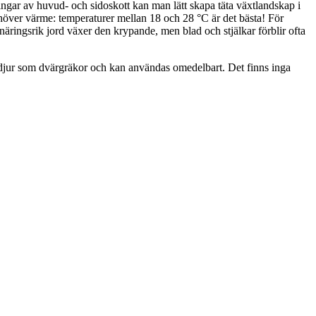
ngar av huvud- och sidoskott kan man lätt skapa täta växtlandskap i
höver värme: temperaturer mellan 18 och 28 °C är det bästa! För
näringsrik jord växer den krypande, men blad och stjälkar förblir ofta
ga djur som dvärgräkor och kan användas omedelbart. Det finns inga