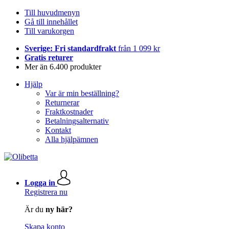
Till huvudmenyn
Gå till innehållet
Till varukorgen
Sverige: Fri standardfrakt
från 1 099 kr
Gratis returer
Mer än 6.400 produkter
Hjälp
Var är min beställning?
Returnerar
Fraktkostnader
Betalningsalternativ
Kontakt
Alla hjälpämnen
Logga in
Registrera nu
Är du
ny här?
Skapa konto