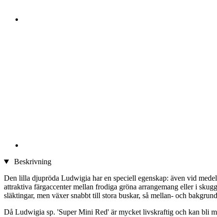
Beskrivning
Den lilla djupröda Ludwigia har en speciell egenskap: även vid medelhög
attraktiva färgaccenter mellan frodiga gröna arrangemang eller i skug
släktingar, men växer snabbt till stora buskar, så mellan- och bakgrun
Då Ludwigia sp. 'Super Mini Red' är mycket livskraftig och kan bli me