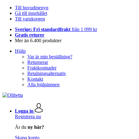
Till huvudmenyn
Gå till innehållet
Till varukorgen
Sverige: Fri standardfrakt
från 1 099 kr
Gratis returer
Mer än 6.400 produkter
Hjälp
Var är min beställning?
Returnerar
Fraktkostnader
Betalningsalternativ
Kontakt
Alla hjälpämnen
Logga in
Registrera nu
Är du
ny här?
Skapa konto