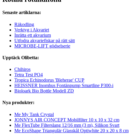
Senaste artiklarna:
Räkodling
Verktyg i Akvariet
Inrätta ett akvarium
Utfodra akvariefiskar på rätt sätt
MICROBE-LIFT gödselserie
Upptäck Olibetta:
Chihiros
Tetra Test PO4
Tropica Echinodorus 'Bleherae' CUP
HEISSNER Inomhus Fontänpump Smartline P300-i
Bioloark Bio Bottle Modell ZD
Nya produkter:
Me My Tank Crystal
JONNYS AIR CONCEPT Mobilfilter 10 x 10 x 32 cm
Me FlexTube Filterslang 12/16 mm (3 m), Silikon Svart
Me EcoShape Triangulär Glasskål Optiwhite 20 x 20 x 8 cm