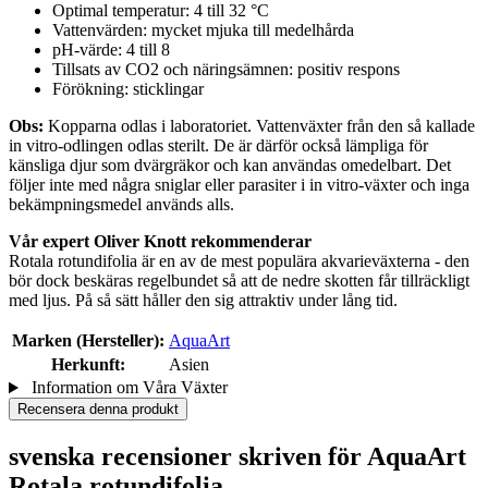
Optimal temperatur: 4 till 32 °C
Vattenvärden: mycket mjuka till medelhårda
pH-värde: 4 till 8
Tillsats av CO2 och näringsämnen: positiv respons
Förökning: sticklingar
Obs:
Kopparna odlas i laboratoriet. Vattenväxter från den så kallade
in vitro-odlingen odlas sterilt. De är därför också lämpliga för
känsliga djur som dvärgräkor och kan användas omedelbart. Det
följer inte med några sniglar eller parasiter i in vitro-växter och inga
bekämpningsmedel används alls.
Vår expert Oliver Knott rekommenderar
Rotala rotundifolia är en av de mest populära akvarieväxterna - den
bör dock beskäras regelbundet så att de nedre skotten får tillräckligt
med ljus. På så sätt håller den sig attraktiv under lång tid.
Marken (Hersteller):
AquaArt
Herkunft:
Asien
Information om Våra Växter
Recensera denna produkt
svenska recensioner skriven för AquaArt
Rotala rotundifolia