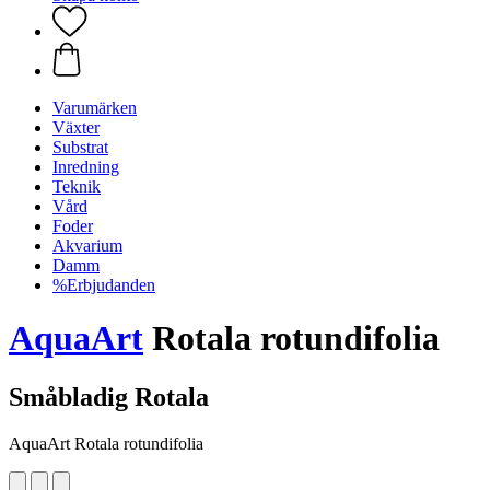
Varumärken
Växter
Substrat
Inredning
Teknik
Vård
Foder
Akvarium
Damm
%Erbjudanden
AquaArt
Rotala rotundifolia
Småbladig Rotala
AquaArt Rotala rotundifolia