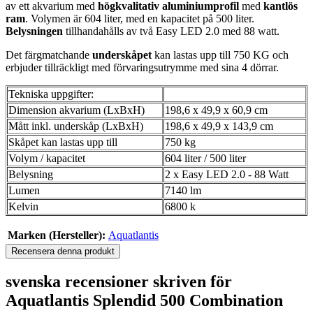
av ett akvarium med
högkvalitativ aluminiumprofil
med
kantlös
ram
. Volymen är 604 liter, med en kapacitet på 500 liter.
Belysningen
tillhandahålls av två Easy LED 2.0 med 88 watt.
Det färgmatchande
underskåpet
kan lastas upp till 750 KG och
erbjuder tillräckligt med förvaringsutrymme med sina 4 dörrar.
Tekniska uppgifter:
Dimension akvarium (LxBxH)
198,6 x 49,9 x 60,9 cm
Mått inkl. underskåp (LxBxH)
198,6 x 49,9 x 143,9 cm
Skåpet kan lastas upp till
750 kg
Volym / kapacitet
604 liter / 500 liter
Belysning
2 x Easy LED 2.0 - 88 Watt
Lumen
7140 lm
Kelvin
6800 k
Marken (Hersteller):
Aquatlantis
Recensera denna produkt
svenska recensioner skriven för
Aquatlantis Splendid 500 Combination