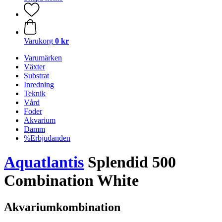
Varukorg
0 kr
Varumärken
Växter
Substrat
Inredning
Teknik
Vård
Foder
Akvarium
Damm
%Erbjudanden
Aquatlantis
Splendid 500
Combination White
Akvariumkombination