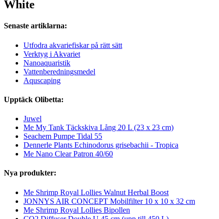
White
Senaste artiklarna:
Utfodra akvariefiskar på rätt sätt
Verktyg i Akvariet
Nanoaquaristik
Vattenberedningsmedel
Aquscaping
Upptäck Olibetta:
Juwel
Me My Tank Täckskiva Lång 20 L (23 x 23 cm)
Seachem Pumpe Tidal 55
Dennerle Plants Echinodorus grisebachii - Tropica
Me Nano Clear Patron 40/60
Nya produkter:
Me Shrimp Royal Lollies Walnut Herbal Boost
JONNYS AIR CONCEPT Mobilfilter 10 x 10 x 32 cm
Me Shrimp Royal Lollies Bipollen
CO2 Diffuser Double U 45 cm (upp till 450 L)