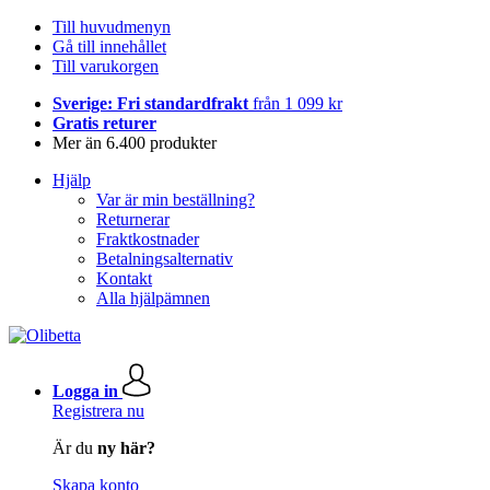
Till huvudmenyn
Gå till innehållet
Till varukorgen
Sverige: Fri standardfrakt
från 1 099 kr
Gratis returer
Mer än 6.400 produkter
Hjälp
Var är min beställning?
Returnerar
Fraktkostnader
Betalningsalternativ
Kontakt
Alla hjälpämnen
Logga in
Registrera nu
Är du
ny här?
Skapa konto