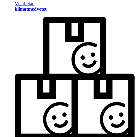
Vi arbetar
klimatmedvetet
.