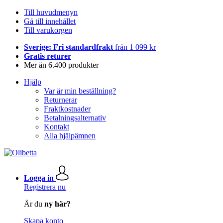
Till huvudmenyn
Gå till innehållet
Till varukorgen
Sverige: Fri standardfrakt
från 1 099 kr
Gratis returer
Mer än 6.400 produkter
Hjälp
Var är min beställning?
Returnerar
Fraktkostnader
Betalningsalternativ
Kontakt
Alla hjälpämnen
Logga in
Registrera nu
Är du
ny här?
Skapa konto