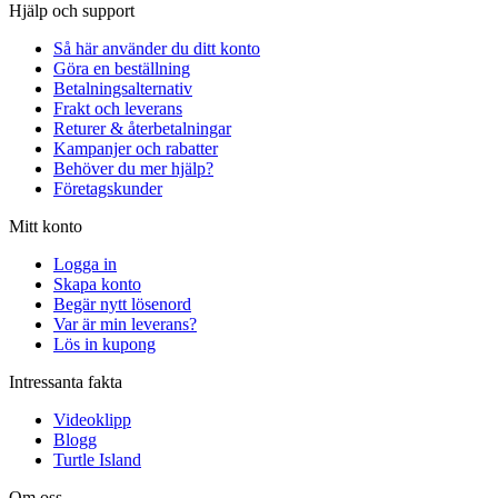
Hjälp och support
Så här använder du ditt konto
Göra en beställning
Betalningsalternativ
Frakt och leverans
Returer & återbetalningar
Kampanjer och rabatter
Behöver du mer hjälp?
Företagskunder
Mitt konto
Logga in
Skapa konto
Begär nytt lösenord
Var är min leverans?
Lös in kupong
Intressanta fakta
Videoklipp
Blogg
Turtle Island
Om oss