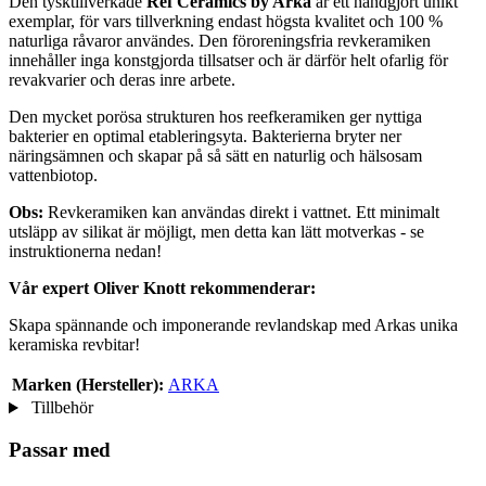
Den tysktillverkade
Ref Ceramics by Arka
är ett handgjort unikt
exemplar, för vars tillverkning endast högsta kvalitet och 100 %
naturliga råvaror användes. Den föroreningsfria revkeramiken
innehåller inga konstgjorda tillsatser och är därför helt ofarlig för
revakvarier och deras inre arbete.
Den mycket porösa strukturen hos reefkeramiken ger nyttiga
bakterier en optimal etableringsyta. Bakterierna bryter ner
näringsämnen och skapar på så sätt en naturlig och hälsosam
vattenbiotop.
Obs:
Revkeramiken kan användas direkt i vattnet. Ett minimalt
utsläpp av silikat är möjligt, men detta kan lätt motverkas - se
instruktionerna nedan!
Vår expert Oliver Knott rekommenderar:
Skapa spännande och imponerande revlandskap med Arkas unika
keramiska revbitar!
Marken (Hersteller):
ARKA
Tillbehör
Passar med