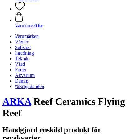
Varukorg
0 kr
Varumärken
Växter
Substrat
Inredning
Teknik
Vård
Foder
Akvarium
Damm
%Erbjudanden
ARKA
Reef Ceramics Flying
Reef
Handgjord enskild produkt för
revakvarier