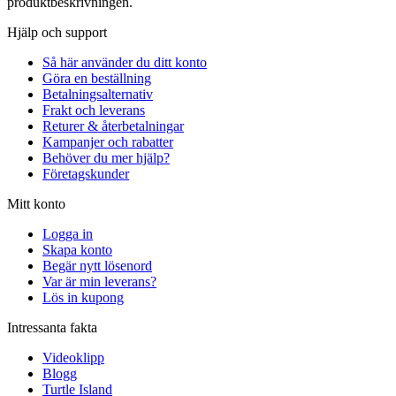
produktbeskrivningen.
Hjälp och support
Så här använder du ditt konto
Göra en beställning
Betalningsalternativ
Frakt och leverans
Returer & återbetalningar
Kampanjer och rabatter
Behöver du mer hjälp?
Företagskunder
Mitt konto
Logga in
Skapa konto
Begär nytt lösenord
Var är min leverans?
Lös in kupong
Intressanta fakta
Videoklipp
Blogg
Turtle Island