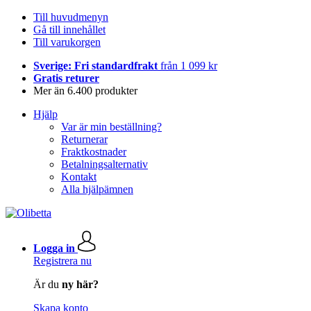
Till huvudmenyn
Gå till innehållet
Till varukorgen
Sverige: Fri standardfrakt
från 1 099 kr
Gratis returer
Mer än 6.400 produkter
Hjälp
Var är min beställning?
Returnerar
Fraktkostnader
Betalningsalternativ
Kontakt
Alla hjälpämnen
Logga in
Registrera nu
Är du
ny här?
Skapa konto