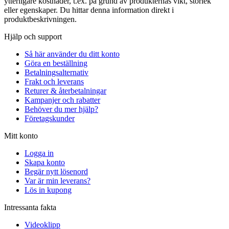
ytterligare kostnader, t.ex. på grund av produkternas vikt, storlek
eller egenskaper. Du hittar denna information direkt i
produktbeskrivningen.
Hjälp och support
Så här använder du ditt konto
Göra en beställning
Betalningsalternativ
Frakt och leverans
Returer & återbetalningar
Kampanjer och rabatter
Behöver du mer hjälp?
Företagskunder
Mitt konto
Logga in
Skapa konto
Begär nytt lösenord
Var är min leverans?
Lös in kupong
Intressanta fakta
Videoklipp