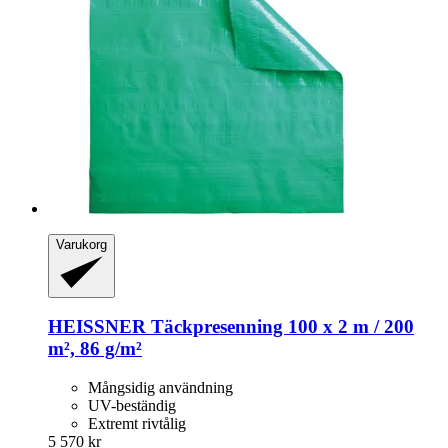
Varukorg
HEISSNER
Täckpresenning 100 x 2 m / 200
m², 86 g/m²
Mångsidig användning
UV-beständig
Extremt rivtålig
5 570 kr