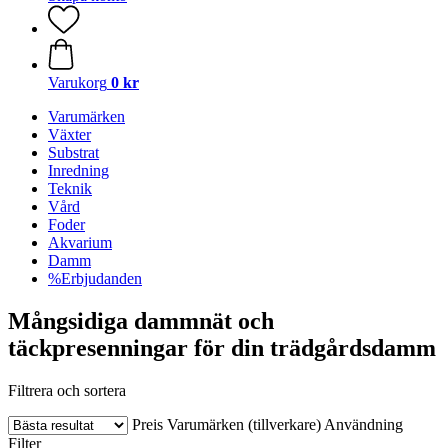
Varukorg
0 kr
Varumärken
Växter
Substrat
Inredning
Teknik
Vård
Foder
Akvarium
Damm
%Erbjudanden
Mångsidiga dammnät och
täckpresenningar för din trädgårdsdamm
Filtrera och sortera
Preis
Varumärken (tillverkare)
Användning
Filter