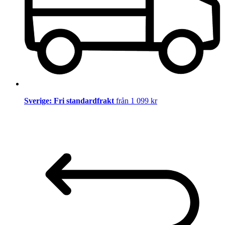
Sverige: Fri standardfrakt
från 1 099 kr