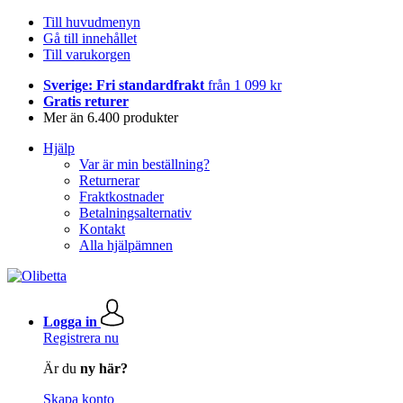
Till huvudmenyn
Gå till innehållet
Till varukorgen
Sverige: Fri standardfrakt
från 1 099 kr
Gratis returer
Mer än 6.400 produkter
Hjälp
Var är min beställning?
Returnerar
Fraktkostnader
Betalningsalternativ
Kontakt
Alla hjälpämnen
Logga in
Registrera nu
Är du
ny här?
Skapa konto