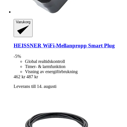
Varukorg
HEISSNER
WiFi-​Mellanpropp Smart Plug
-5%
Global realtidskontroll
Timer- & larmfunktion
Visning av energiförbrukning
462 kr
487 kr
Leverans till 14. augusti