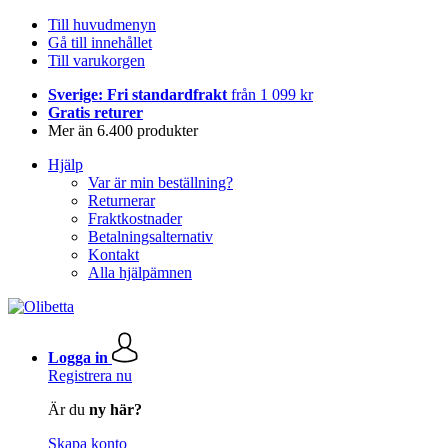
Till huvudmenyn
Gå till innehållet
Till varukorgen
Sverige: Fri standardfrakt
från 1 099 kr
Gratis returer
Mer än 6.400 produkter
Hjälp
Var är min beställning?
Returnerar
Fraktkostnader
Betalningsalternativ
Kontakt
Alla hjälpämnen
Logga in
Registrera nu
Är du
ny här?
Skapa konto