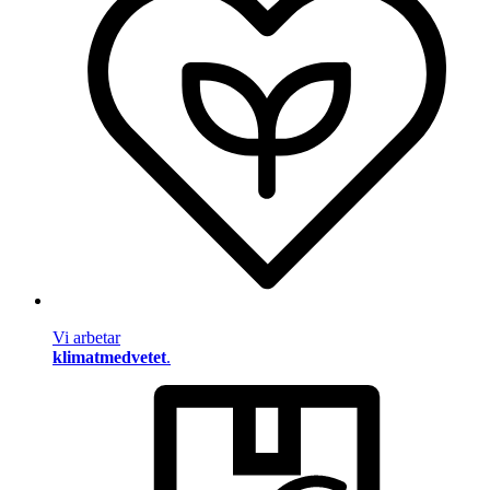
Vi arbetar
klimatmedvetet
.