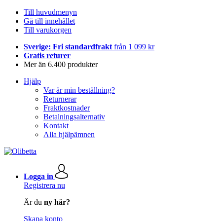
Till huvudmenyn
Gå till innehållet
Till varukorgen
Sverige: Fri standardfrakt
från 1 099 kr
Gratis returer
Mer än 6.400 produkter
Hjälp
Var är min beställning?
Returnerar
Fraktkostnader
Betalningsalternativ
Kontakt
Alla hjälpämnen
Logga in
Registrera nu
Är du
ny här?
Skapa konto