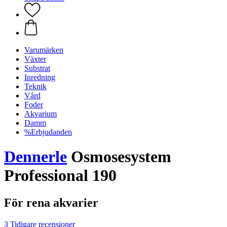
Varumärken
Växter
Substrat
Inredning
Teknik
Vård
Foder
Akvarium
Damm
%Erbjudanden
Dennerle
Osmosesystem
Professional 190
För rena akvarier
3 Tidigare recensioner