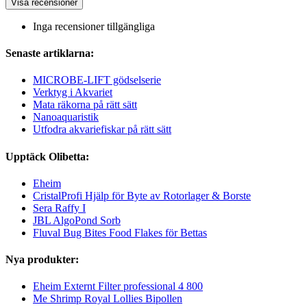
Visa recensioner
Inga recensioner tillgängliga
Senaste artiklarna:
MICROBE-LIFT gödselserie
Verktyg i Akvariet
Mata räkorna på rätt sätt
Nanoaquaristik
Utfodra akvariefiskar på rätt sätt
Upptäck Olibetta:
Eheim
CristalProfi Hjälp för Byte av Rotorlager & Borste
Sera Raffy I
JBL AlgoPond Sorb
Fluval Bug Bites Food Flakes för Bettas
Nya produkter:
Eheim Externt Filter professional 4 800
Me Shrimp Royal Lollies Bipollen