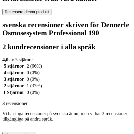
Recensera denna produkt
svenska recensioner skriven för Dennerle
Osmosesystem Professional 190
2 kundrecensioner i alla språk
4,0
av 5 stjärnor
5 stjärnor
2
(66%)
4 stjärnor
0
(0%)
3 stjärnor
0
(0%)
2 stjärnor
1
(33%)
1 Stjärnor
0
(0%)
3
recensioner
Vi har inga recensioner på svenska ännu, men vi har 2 recensioner
tillgängliga på andra språk.