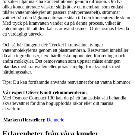
försöker utjämna sina koncentrationer genom diffusion. Om två
olika koncentrerade vätskor skiljs åt av ett membran som endast
tillåter vattenmolekyler att passera (halvpermeabelt), strömmar
vattnet från den lågkoncentrerade sidan till den koncentrerade sidan.
Med tryck på kranvatten vänder du på denna process, vilket är
anledningen till att den kallas omvänd osmos. Ordet osmos blev då
ett vardagligt uttryck.
Och så här fungerar det: Trycket i kranvattnet tvingar
vattenmolekylerna genom ett plastmembran. Restvattnet innehåller
då alla ingredienser, t.ex. hårdhetskomponenter, föroreningar och
andra molekyler. Det osmosvatten som uppstår måste antingen
blandas med kranvatten eller göras lämpligt för akvaristik med
härdningssalter.
Tips: Du kan fortfarande använda restvattnet för att vattna blommor!
Vår expert Oliver Knott rekommenderar:
Med Osmose Compact 130 kan du på ett fantastiskt sätt behandla
akvarievattnet för dina höguppfödda räkor eller ditt marina
akvarium!
Marken (Hersteller):
Dennerle
Erfarenheter från våra kunder