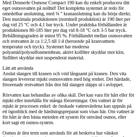
Med Dennerle Osmose Compact 190 kan du enkelt producera ditt
eget osmosvatten på nolltid! Det kompletta systemet är redo för
omedelbar anslutning, med ¾ '' krananslutning kan du börja direkt.
Den maximala produktionen (nominell produktion) är 190 liter per
dag vid 25 °C och 4,1 bar tryck. Under praktiska förhållanden är
produktionen 80-185 liter per dag vid 8-18 °C och 3-5 bar tryck.
Behållningsgraden är minst 95 %. Förhållandet mellan osmosvatten
och restvatten är ca 1:2,5 till 1:4 (beroende på kranvattnets
temperatur och tryck). Systemet har moderna
polyamid/polysulfonmembran, aktivt kolfilter skyddar mot klor,
finfiltret skyddar mot suspenderat material.
Lätt att använda
Anslut slangen till kranen och vrid långsamt på kranen. Den vita
slangen levererar mjukt osmosvatten med hög renhet. Det härdade,
förorenade restvattnet från den blå slangen släpps ut i avloppet.
Rörvatten kan behandlas av olika skäl. Det kan vara för hårt eller för
mjukt eller innehålla för många föroreningar. Om vattnet är för
mjukt är processen enkel: de önskade vattenvärdena kan uppnås på
ett ögonblick med de härdningspreparat som visas här. Om vattnet är
för hårt är den bästa metoden ett system för omvänd osmos, eller
kort sagt ett osmos-system.
Osmos är den term som används för att beskriva hur vätskor