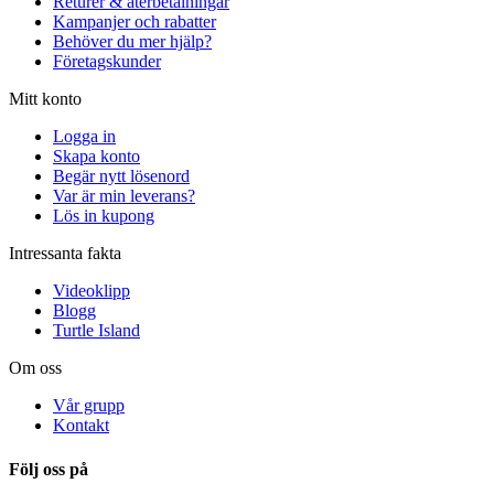
Returer & återbetalningar
Kampanjer och rabatter
Behöver du mer hjälp?
Företagskunder
Mitt konto
Logga in
Skapa konto
Begär nytt lösenord
Var är min leverans?
Lös in kupong
Intressanta fakta
Videoklipp
Blogg
Turtle Island
Om oss
Vår grupp
Kontakt
Följ oss på