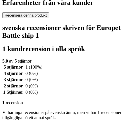
Erfarenheter från våra kunder
Recensera denna produkt
svenska recensioner skriven för Europet
Battle ship 1
1 kundrecension i alla språk
5,0
av 5 stjärnor
5 stjärnor
1
(100%)
4 stjärnor
0
(0%)
3 stjärnor
0
(0%)
2 stjärnor
0
(0%)
1 Stjärnor
0
(0%)
1
recension
Vi har inga recensioner på svenska ännu, men vi har 1 recensioner
tillgängliga på ett annat språk.