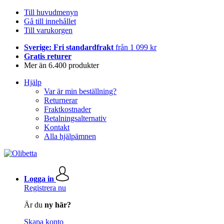
Till huvudmenyn
Gå till innehållet
Till varukorgen
Sverige: Fri standardfrakt
från 1 099 kr
Gratis returer
Mer än 6.400 produkter
Hjälp
Var är min beställning?
Returnerar
Fraktkostnader
Betalningsalternativ
Kontakt
Alla hjälpämnen
Logga in
Registrera nu
Är du
ny här?
Skapa konto