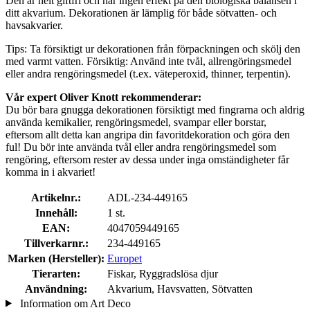
Den är helt giftfri och har ingen effekt på den biologiska balansen i
ditt akvarium. Dekorationen är lämplig för både sötvatten- och
havsakvarier.
Tips: Ta försiktigt ur dekorationen från förpackningen och skölj den
med varmt vatten. Försiktig: Använd inte tvål, allrengöringsmedel
eller andra rengöringsmedel (t.ex. väteperoxid, thinner, terpentin).
Vår expert Oliver Knott rekommenderar:
Du bör bara gnugga dekorationen försiktigt med fingrarna och aldrig
använda kemikalier, rengöringsmedel, svampar eller borstar,
eftersom allt detta kan angripa din favoritdekoration och göra den
ful! Du bör inte använda tvål eller andra rengöringsmedel som
rengöring, eftersom rester av dessa under inga omständigheter får
komma in i akvariet!
Artikelnr.:
ADL-234-449165
Innehåll:
1 st.
EAN:
4047059449165
Tillverkarnr.:
234-449165
Marken (Hersteller):
Europet
Tierarten:
Fiskar, Ryggradslösa djur
Användning:
Akvarium, Havsvatten, Sötvatten
Information om Art Deco