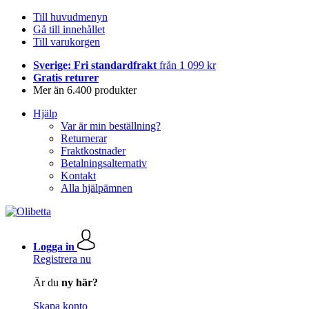
Till huvudmenyn
Gå till innehållet
Till varukorgen
Sverige: Fri standardfrakt
från 1 099 kr
Gratis returer
Mer än 6.400 produkter
Hjälp
Var är min beställning?
Returnerar
Fraktkostnader
Betalningsalternativ
Kontakt
Alla hjälpämnen
Logga in
Registrera nu
Är du
ny här?
Skapa konto