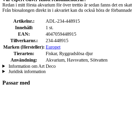
Redan i mitt första akvarium för över trettio år sedan fanns det en skatt
Från biosalongen direkt in i akvariet kan du också höra de förbannade p
Artikelnr.:
ADL-234-448915
Innehåll:
1 st.
EAN:
4047059448915
Tillverkarnr.:
234-448915
Marken (Hersteller):
Europet
Tierarten:
Fiskar, Ryggradslösa djur
Användning:
Akvarium, Havsvatten, Sötvatten
Information om Art Deco
Juridisk information
Passar med