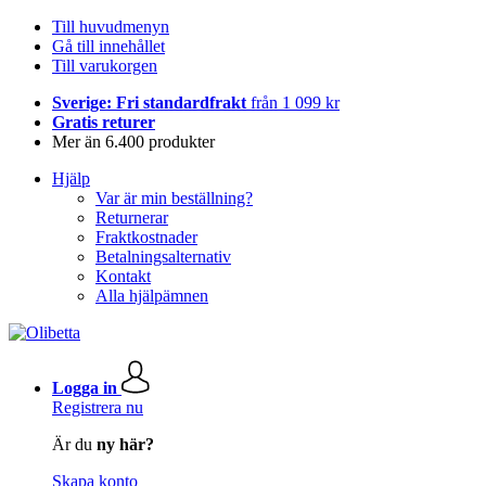
Till huvudmenyn
Gå till innehållet
Till varukorgen
Sverige: Fri standardfrakt
från 1 099 kr
Gratis returer
Mer än 6.400 produkter
Hjälp
Var är min beställning?
Returnerar
Fraktkostnader
Betalningsalternativ
Kontakt
Alla hjälpämnen
Logga in
Registrera nu
Är du
ny här?
Skapa konto