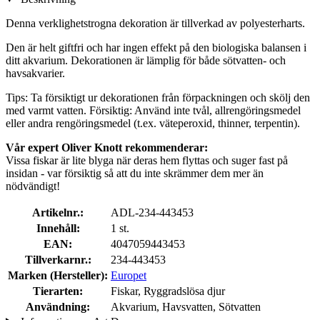
Denna verklighetstrogna dekoration är tillverkad av polyesterharts.
Den är helt giftfri och har ingen effekt på den biologiska balansen i
ditt akvarium. Dekorationen är lämplig för både sötvatten- och
havsakvarier.
Tips: Ta försiktigt ur dekorationen från förpackningen och skölj den
med varmt vatten. Försiktig: Använd inte tvål, allrengöringsmedel
eller andra rengöringsmedel (t.ex. väteperoxid, thinner, terpentin).
Vår expert Oliver Knott rekommenderar:
Vissa fiskar är lite blyga när deras hem flyttas och suger fast på
insidan - var försiktig så att du inte skrämmer dem mer än
nödvändigt!
Artikelnr.:
ADL-234-443453
Innehåll:
1 st.
EAN:
4047059443453
Tillverkarnr.:
234-443453
Marken (Hersteller):
Europet
Tierarten:
Fiskar, Ryggradslösa djur
Användning:
Akvarium, Havsvatten, Sötvatten