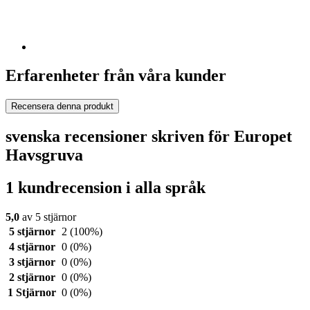
Erfarenheter från våra kunder
Recensera denna produkt
svenska recensioner skriven för Europet
Havsgruva
1 kundrecension i alla språk
5,0
av 5 stjärnor
5 stjärnor
2
(100%)
4 stjärnor
0
(0%)
3 stjärnor
0
(0%)
2 stjärnor
0
(0%)
1 Stjärnor
0
(0%)