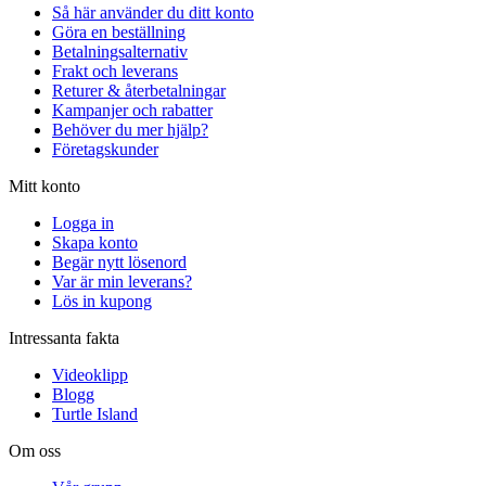
Så här använder du ditt konto
Göra en beställning
Betalningsalternativ
Frakt och leverans
Returer & återbetalningar
Kampanjer och rabatter
Behöver du mer hjälp?
Företagskunder
Mitt konto
Logga in
Skapa konto
Begär nytt lösenord
Var är min leverans?
Lös in kupong
Intressanta fakta
Videoklipp
Blogg
Turtle Island
Om oss