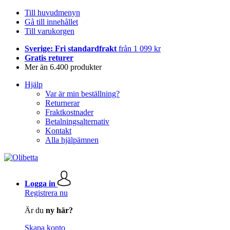
Till huvudmenyn
Gå till innehållet
Till varukorgen
Sverige: Fri standardfrakt
från 1 099 kr
Gratis returer
Mer än 6.400 produkter
Hjälp
Var är min beställning?
Returnerar
Fraktkostnader
Betalningsalternativ
Kontakt
Alla hjälpämnen
Logga in
Registrera nu
Är du
ny här?
Skapa konto