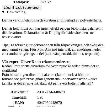
Totalpris:
474 kr
Lägg till båda i varukorgen
Beskrivning
Denna verklighetstrogna dekoration är tillverkad av polyesterharts.
Den är helt giftfri och har ingen effekt på den biologiska balansen i
ditt akvarium. Dekorationen är lämplig för både sötvatten- och
havsakvarier.
Tips: Ta försiktigt ur dekorationen från förpackningen och skölj den
med varmt vatten. Försiktig: Använd inte tvål, allrengöringsmedel
eller andra rengöringsmedel (t.ex. väteperoxid, thinner, terpentin).
Vår expert Oliver Knott rekommenderar:
Redan i mitt första akvarium för över trettio år sedan fanns det en
skattkista!
Från biosalongen direkt in i akvariet kan du också höra de
förbannade piraternas gnäll genom din undervattensvärld - eller
kanske är det en mystisk skattjakt på havets botten i alla fall?
Artikelnr.:
ADL-234-448670
Innehåll:
1 st.
EAN:
4047059448670