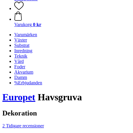
Varukorg
0 kr
Varumärken
Växter
Substrat
Inredning
Teknik
Vård
Foder
Akvarium
Damm
%Erbjudanden
Europet
Havsgruva
Dekoration
2 Tidigare recensioner