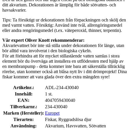
ditt akvarium. Dekorationen är lämplig för både sötvatten- och
havsakvarier.
Tips: Ta försiktigt ur dekorationen från förpackningen och skölj den
med varmt vatten. Försiktig: Använd inte tvål, allrengöringsmedel
eller andra rengöringsmedel (t.ex. väteperoxid, thinner, terpentin).
Vår expert Oliver Knott rekommenderar:
Akvarievattnet bör inte stå stilla under dekorationen för länge, utan
bör alltid vara involverat i den biologiska cykeln.
För att förhindra att för mycket stillastående vatten samlas i stora
element bör du överväga att installera en utflödessten med hjälp av
en membranpump - detta kommer inte bara att säkerställa tillräcklig
rörelse, utan kommer också att blåsa nytt liv i ditt drömprojekt! Dina
fiskar kommer att vara glada över den extra mängden syre!
Artikelnr.:
ADL-234-430040
Innehåll:
1 st.
EAN:
4047059430040
Tillverkarnr.:
234-430040
Marken (Hersteller):
Europet
Tierarten:
Fiskar, Ryggradslösa djur
Användning:
Akvarium, Havsvatten, Sötvatten