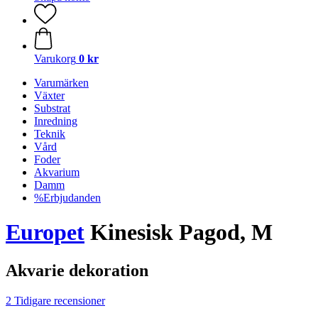
Varukorg
0 kr
Varumärken
Växter
Substrat
Inredning
Teknik
Vård
Foder
Akvarium
Damm
%Erbjudanden
Europet
Kinesisk Pagod, M
Akvarie dekoration
2 Tidigare recensioner