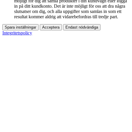
möjligt för dig att samla produkter i din kundvagn eller logga
in på ditt kundkonto. Det är inte möjligt för oss att dra några
slutsatser om dig, och alla uppgifter som samlas in som ett
resultat kommer aldrig att vidarebefordras till tredje part.
Spara inställningar
Acceptera
Endast nödvändiga
Integritetspolicy