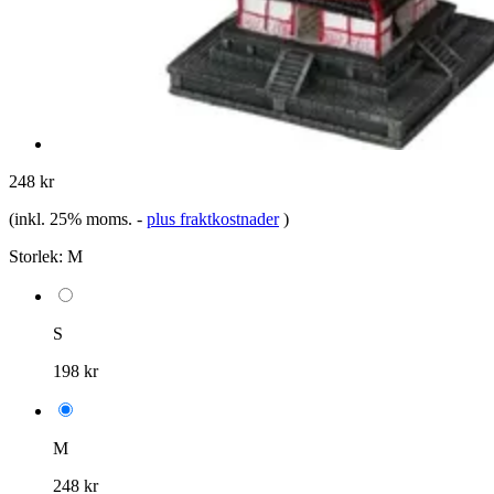
248 kr
(inkl. 25% moms.
-
plus fraktkostnader
)
Storlek:
M
S
198 kr
M
248 kr