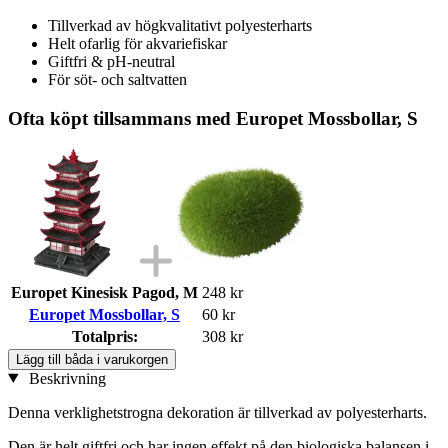
Tillverkad av högkvalitativt polyesterharts
Helt ofarlig för akvariefiskar
Giftfri & pH-neutral
För söt- och saltvatten
Ofta köpt tillsammans med Europet Mossbollar, S
Europet Kinesisk Pagod, M
248 kr
Europet Mossbollar, S
60 kr
Totalpris:
308 kr
Lägg till båda i varukorgen
Beskrivning
Denna verklighetstrogna dekoration är tillverkad av polyesterharts.
Den är helt giftfri och har ingen effekt på den biologiska balansen i