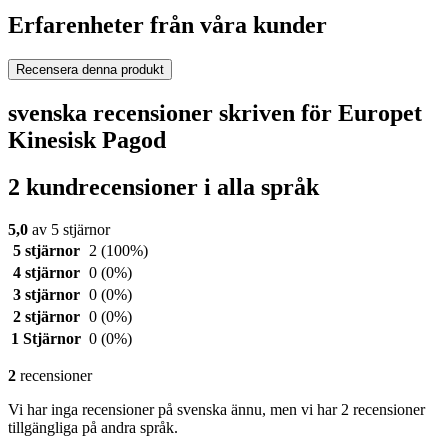
Erfarenheter från våra kunder
Recensera denna produkt
svenska recensioner skriven för Europet
Kinesisk Pagod
2 kundrecensioner i alla språk
5,0
av 5 stjärnor
5 stjärnor
2
(100%)
4 stjärnor
0
(0%)
3 stjärnor
0
(0%)
2 stjärnor
0
(0%)
1 Stjärnor
0
(0%)
2
recensioner
Vi har inga recensioner på svenska ännu, men vi har 2 recensioner
tillgängliga på andra språk.