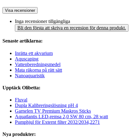
Visa recensioner
Inga recensioner tillgängliga
Bli den första att skriva en recension för denna produkt.
Senaste artiklarna:
Inrätta ett akvarium
Aquscaping
Vattenberedningsmedel
Mata räkorna på rätt sätt
Nanoaquaristik
Upptäck Olibetta:
Fluval
Dupla Kalibreringslösning pH 4
Garnelen TV Premium Maskros Sticks
Aquatlantis LED-remsa 2,0 SW 80 cm, 28 watt
Pumphjul för Externt filter 2032/2034,2271
Nya produkter: