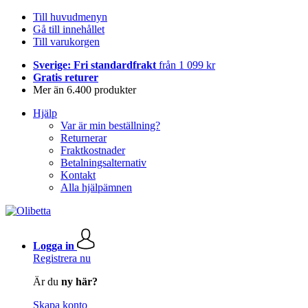
Till huvudmenyn
Gå till innehållet
Till varukorgen
Sverige: Fri standardfrakt
från 1 099 kr
Gratis returer
Mer än 6.400 produkter
Hjälp
Var är min beställning?
Returnerar
Fraktkostnader
Betalningsalternativ
Kontakt
Alla hjälpämnen
Logga in
Registrera nu
Är du
ny här?
Skapa konto