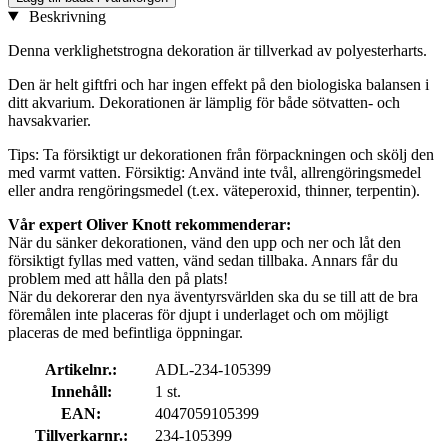
Beskrivning
Denna verklighetstrogna dekoration är tillverkad av polyesterharts.
Den är helt giftfri och har ingen effekt på den biologiska balansen i
ditt akvarium. Dekorationen är lämplig för både sötvatten- och
havsakvarier.
Tips: Ta försiktigt ur dekorationen från förpackningen och skölj den
med varmt vatten. Försiktig: Använd inte tvål, allrengöringsmedel
eller andra rengöringsmedel (t.ex. väteperoxid, thinner, terpentin).
Vår expert Oliver Knott rekommenderar:
När du sänker dekorationen, vänd den upp och ner och låt den
försiktigt fyllas med vatten, vänd sedan tillbaka. Annars får du
problem med att hålla den på plats!
När du dekorerar den nya äventyrsvärlden ska du se till att de bra
föremålen inte placeras för djupt i underlaget och om möjligt
placeras de med befintliga öppningar.
Artikelnr.:
ADL-234-105399
Innehåll:
1 st.
EAN:
4047059105399
Tillverkarnr.:
234-105399