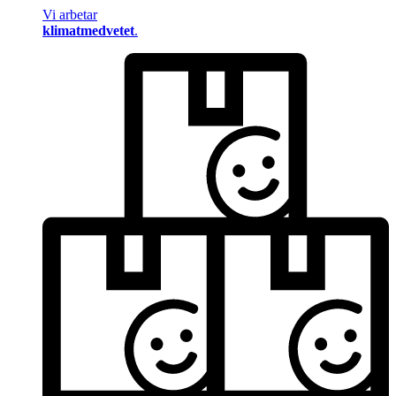
Vi arbetar
klimatmedvetet
.