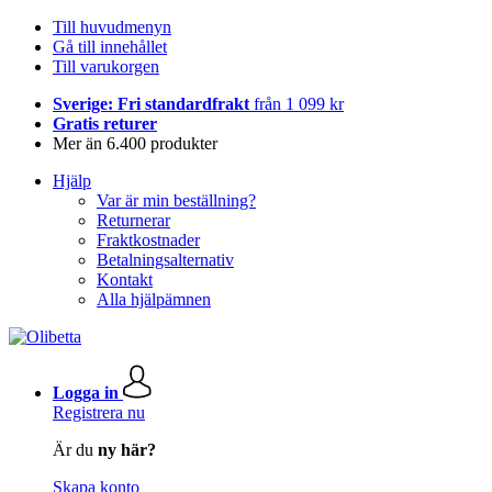
Till huvudmenyn
Gå till innehållet
Till varukorgen
Sverige: Fri standardfrakt
från 1 099 kr
Gratis returer
Mer än 6.400 produkter
Hjälp
Var är min beställning?
Returnerar
Fraktkostnader
Betalningsalternativ
Kontakt
Alla hjälpämnen
Logga in
Registrera nu
Är du
ny här?
Skapa konto