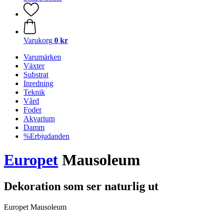
Varukorg
0 kr
Varumärken
Växter
Substrat
Inredning
Teknik
Vård
Foder
Akvarium
Damm
%Erbjudanden
Europet
Mausoleum
Dekoration som ser naturlig ut
Europet Mausoleum