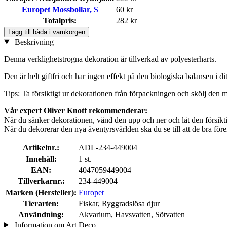
Europet Mossbollar, S
60 kr
Totalpris:
282 kr
Lägg till båda i varukorgen
Beskrivning
Denna verklighetstrogna dekoration är tillverkad av polyesterharts.
Den är helt giftfri och har ingen effekt på den biologiska balansen i d
Tips: Ta försiktigt ur dekorationen från förpackningen och skölj den m
Vår expert Oliver Knott rekommenderar:
När du sänker dekorationen, vänd den upp och ner och låt den försiktig
När du dekorerar den nya äventyrsvärlden ska du se till att de bra för
Artikelnr.:
ADL-234-449004
Innehåll:
1 st.
EAN:
4047059449004
Tillverkarnr.:
234-449004
Marken (Hersteller):
Europet
Tierarten:
Fiskar, Ryggradslösa djur
Användning:
Akvarium, Havsvatten, Sötvatten
Information om Art Deco