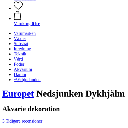
Varukorg
0 kr
Varumärken
Växter
Substrat
Inredning
Teknik
Vård
Foder
Akvarium
Damm
%Erbjudanden
Europet
Nedsjunken Dykhjälm
Akvarie dekoration
3 Tidigare recensioner