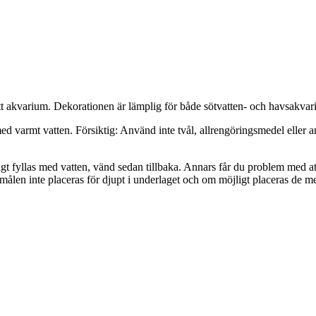
itt akvarium. Dekorationen är lämplig för både sötvatten- och havsakvari
ed varmt vatten. Försiktig: Använd inte tvål, allrengöringsmedel eller an
t fyllas med vatten, vänd sedan tillbaka. Annars får du problem med att
emålen inte placeras för djupt i underlaget och om möjligt placeras de m