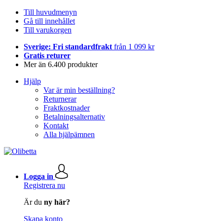
Till huvudmenyn
Gå till innehållet
Till varukorgen
Sverige: Fri standardfrakt
från 1 099 kr
Gratis returer
Mer än 6.400 produkter
Hjälp
Var är min beställning?
Returnerar
Fraktkostnader
Betalningsalternativ
Kontakt
Alla hjälpämnen
Logga in
Registrera nu
Är du
ny här?
Skapa konto