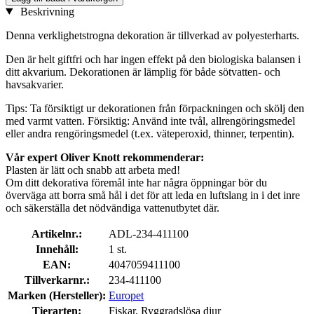
Beskrivning
Denna verklighetstrogna dekoration är tillverkad av polyesterharts.
Den är helt giftfri och har ingen effekt på den biologiska balansen i
ditt akvarium. Dekorationen är lämplig för både sötvatten- och
havsakvarier.
Tips: Ta försiktigt ur dekorationen från förpackningen och skölj den
med varmt vatten. Försiktig: Använd inte tvål, allrengöringsmedel
eller andra rengöringsmedel (t.ex. väteperoxid, thinner, terpentin).
Vår expert Oliver Knott rekommenderar:
Plasten är lätt och snabb att arbeta med!
Om ditt dekorativa föremål inte har några öppningar bör du
överväga att borra små hål i det för att leda en luftslang in i det inre
och säkerställa det nödvändiga vattenutbytet där.
Artikelnr.:
ADL-234-411100
Innehåll:
1 st.
EAN:
4047059411100
Tillverkarnr.:
234-411100
Marken (Hersteller):
Europet
Tierarten:
Fiskar, Ryggradslösa djur