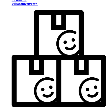
klimatmedvetet
.