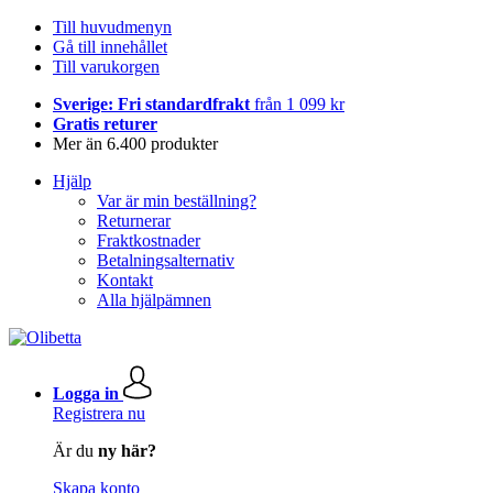
Till huvudmenyn
Gå till innehållet
Till varukorgen
Sverige: Fri standardfrakt
från 1 099 kr
Gratis returer
Mer än 6.400 produkter
Hjälp
Var är min beställning?
Returnerar
Fraktkostnader
Betalningsalternativ
Kontakt
Alla hjälpämnen
Logga in
Registrera nu
Är du
ny här?
Skapa konto