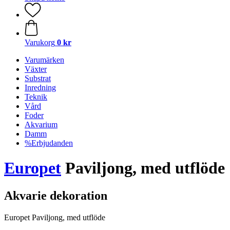
Varukorg
0 kr
Varumärken
Växter
Substrat
Inredning
Teknik
Vård
Foder
Akvarium
Damm
%Erbjudanden
Europet
Paviljong, med utflöde
Akvarie dekoration
Europet Paviljong, med utflöde