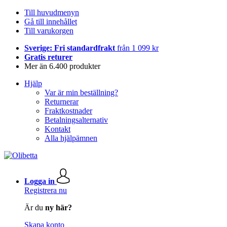
Till huvudmenyn
Gå till innehållet
Till varukorgen
Sverige: Fri standardfrakt
från 1 099 kr
Gratis returer
Mer än 6.400 produkter
Hjälp
Var är min beställning?
Returnerar
Fraktkostnader
Betalningsalternativ
Kontakt
Alla hjälpämnen
Logga in
Registrera nu
Är du
ny här?
Skapa konto