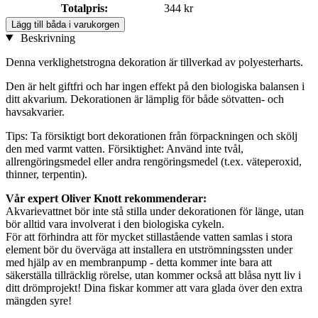
Totalpris:
344 kr
Lägg till båda i varukorgen
Beskrivning
Denna verklighetstrogna dekoration är tillverkad av polyesterharts.
Den är helt giftfri och har ingen effekt på den biologiska balansen i
ditt akvarium. Dekorationen är lämplig för både sötvatten- och
havsakvarier.
Tips: Ta försiktigt bort dekorationen från förpackningen och skölj
den med varmt vatten. Försiktighet: Använd inte tvål,
allrengöringsmedel eller andra rengöringsmedel (t.ex. väteperoxid,
thinner, terpentin).
Vår expert Oliver Knott rekommenderar:
Akvarievattnet bör inte stå stilla under dekorationen för länge, utan
bör alltid vara involverat i den biologiska cykeln.
För att förhindra att för mycket stillastående vatten samlas i stora
element bör du överväga att installera en utströmningssten under
med hjälp av en membranpump - detta kommer inte bara att
säkerställa tillräcklig rörelse, utan kommer också att blåsa nytt liv i
ditt drömprojekt! Dina fiskar kommer att vara glada över den extra
mängden syre!