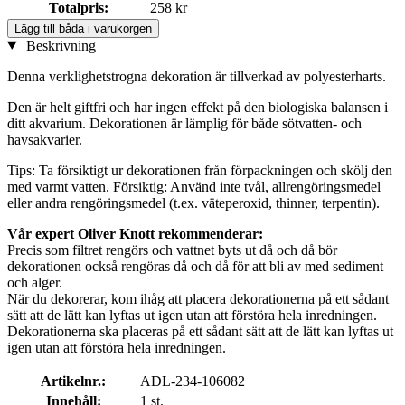
Totalpris:
258 kr
Lägg till båda i varukorgen
Beskrivning
Denna verklighetstrogna dekoration är tillverkad av polyesterharts.
Den är helt giftfri och har ingen effekt på den biologiska balansen i
ditt akvarium. Dekorationen är lämplig för både sötvatten- och
havsakvarier.
Tips: Ta försiktigt ur dekorationen från förpackningen och skölj den
med varmt vatten. Försiktig: Använd inte tvål, allrengöringsmedel
eller andra rengöringsmedel (t.ex. väteperoxid, thinner, terpentin).
Vår expert Oliver Knott rekommenderar:
Precis som filtret rengörs och vattnet byts ut då och då bör
dekorationen också rengöras då och då för att bli av med sediment
och alger.
När du dekorerar, kom ihåg att placera dekorationerna på ett sådant
sätt att de lätt kan lyftas ut igen utan att förstöra hela inredningen.
Dekorationerna ska placeras på ett sådant sätt att de lätt kan lyftas ut
igen utan att förstöra hela inredningen.
Artikelnr.:
ADL-234-106082
Innehåll:
1 st.