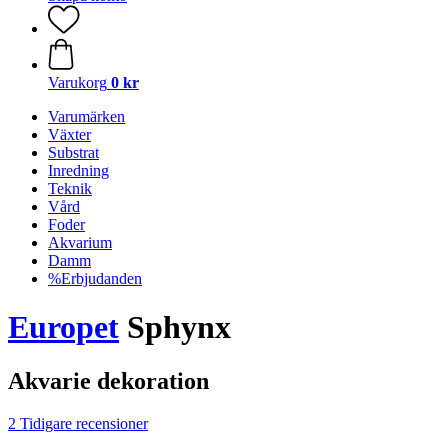
Varukorg
0 kr
Varumärken
Växter
Substrat
Inredning
Teknik
Vård
Foder
Akvarium
Damm
%Erbjudanden
Europet
Sphynx
Akvarie dekoration
2 Tidigare recensioner