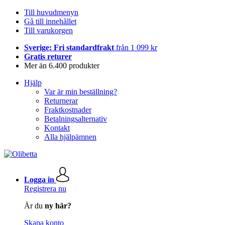
Till huvudmenyn
Gå till innehållet
Till varukorgen
Sverige: Fri standardfrakt
från 1 099 kr
Gratis returer
Mer än 6.400 produkter
Hjälp
Var är min beställning?
Returnerar
Fraktkostnader
Betalningsalternativ
Kontakt
Alla hjälpämnen
Logga in
Registrera nu
Är du
ny här?
Skapa konto