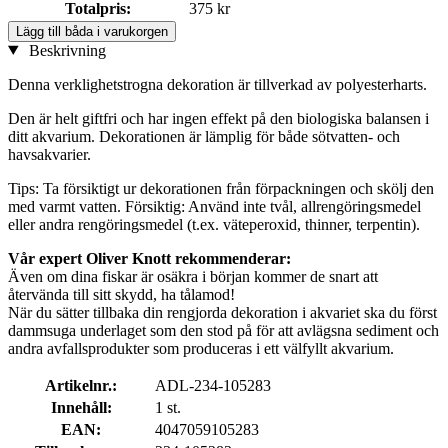
Totalpris:
375 kr
Lägg till båda i varukorgen
Beskrivning
Denna verklighetstrogna dekoration är tillverkad av polyesterharts.
Den är helt giftfri och har ingen effekt på den biologiska balansen i
ditt akvarium. Dekorationen är lämplig för både sötvatten- och
havsakvarier.
Tips: Ta försiktigt ur dekorationen från förpackningen och skölj den
med varmt vatten. Försiktig: Använd inte tvål, allrengöringsmedel
eller andra rengöringsmedel (t.ex. väteperoxid, thinner, terpentin).
Vår expert Oliver Knott rekommenderar:
Även om dina fiskar är osäkra i början kommer de snart att
återvända till sitt skydd, ha tålamod!
När du sätter tillbaka din rengjorda dekoration i akvariet ska du först
dammsuga underlaget som den stod på för att avlägsna sediment och
andra avfallsprodukter som produceras i ett välfyllt akvarium.
Artikelnr.:
ADL-234-105283
Innehåll:
1 st.
EAN:
4047059105283