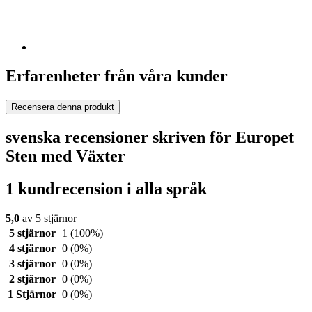
Erfarenheter från våra kunder
Recensera denna produkt
svenska recensioner skriven för Europet
Sten med Växter
1 kundrecension i alla språk
5,0
av 5 stjärnor
5 stjärnor
1
(100%)
4 stjärnor
0
(0%)
3 stjärnor
0
(0%)
2 stjärnor
0
(0%)
1 Stjärnor
0
(0%)