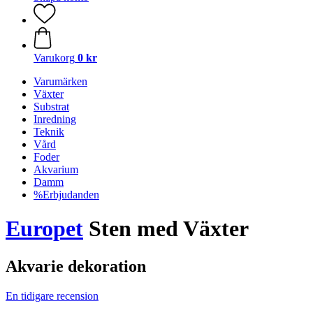
Varukorg
0 kr
Varumärken
Växter
Substrat
Inredning
Teknik
Vård
Foder
Akvarium
Damm
%Erbjudanden
Europet
Sten med Växter
Akvarie dekoration
En tidigare recension