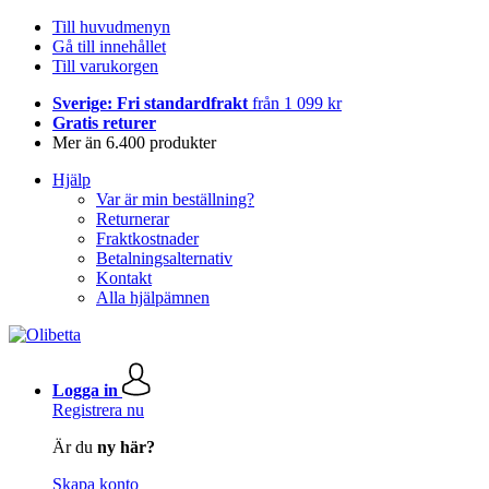
Till huvudmenyn
Gå till innehållet
Till varukorgen
Sverige: Fri standardfrakt
från 1 099 kr
Gratis returer
Mer än 6.400 produkter
Hjälp
Var är min beställning?
Returnerar
Fraktkostnader
Betalningsalternativ
Kontakt
Alla hjälpämnen
Logga in
Registrera nu
Är du
ny här?
Skapa konto