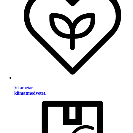
Vi arbetar
klimatmedvetet
.