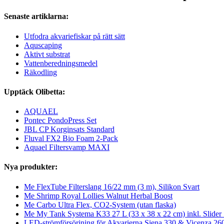
Senaste artiklarna:
Utfodra akvariefiskar på rätt sätt
Aquscaping
Aktivt substrat
Vattenberedningsmedel
Räkodling
Upptäck Olibetta:
AQUAEL
Pontec PondoPress Set
JBL CP Korginsats Standard
Fluval FX2 Bio Foam 2-Pack
Aquael Filtersvamp MAXI
Nya produkter:
Me FlexTube Filterslang 16/22 mm (3 m), Silikon Svart
Me Shrimp Royal Lollies Walnut Herbal Boost
Me Carbo Ultra Flex, CO2-System (utan flaska)
Me My Tank Systema K33 27 L (33 x 38 x 22 cm) inkl. Slide
LED-strömförsörjning för Akvarierna Siena 330 & Vicenza 2