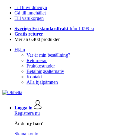
Till huvudmenyn
Gå till innehållet
Till varukorgen
Sverige: Fri standardfrakt
från 1 099 kr
Gratis returer
Mer än 6.400 produkter
Hjälp
Var är min beställning?
Returnerar
Fraktkostnader
Betalningsalternativ
Kontakt
Alla hjälpämnen
Logga in
Registrera nu
Är du
ny här?
Skapa konto