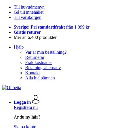
Till huvudmenyn
Gå till innehållet
Till varukorgen
Sverige: Fri standardfrakt
från 1 099 kr
Gratis returer
Mer än 6.400 produkter
Hjälp
Var är min beställning?
Returnerar
Fraktkostnader
Betalningsalternativ
Kontakt
Alla hjälpämnen
Logga in
Registrera nu
Är du
ny här?
Skapa konto