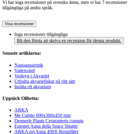
Vi har inga recensioner på svenska ännu, men vi har 7 recensioner
tillgängliga på andra språk.
Visa recensioner
Inga recensioner tillgängliga
Bli den första att skriva en recension för denna produkt.
Senaste artiklarna:
Nanoaquaristik
Vattenvård
Verktyg i Akvariet
Utfodra akvariefiskar på rätt sätt
Inrätta ett akvarium
Upptäck Olibetta:
ARKA
Me Cubito 600x300x450 mm
Dennerle Plants Ceratopteris cornuta
Europet Aqua della Space Shuttle
ARKA myAqua 400® Resinfilter