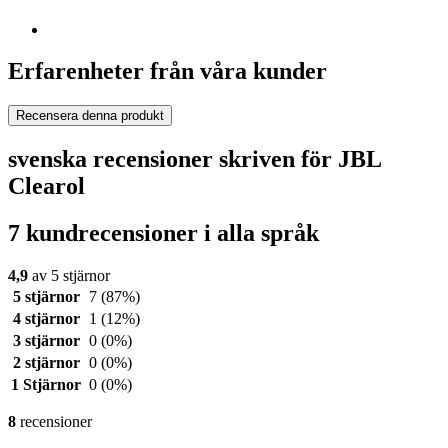
Erfarenheter från våra kunder
Recensera denna produkt
svenska recensioner skriven för JBL
Clearol
7 kundrecensioner i alla språk
4,9
av 5 stjärnor
5 stjärnor
7
(87%)
4 stjärnor
1
(12%)
3 stjärnor
0
(0%)
2 stjärnor
0
(0%)
1 Stjärnor
0
(0%)
8
recensioner