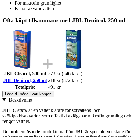
För mikrofin grumlighet
Klarar akvarievatten
Ofta köpt tillsammans med JBL Denitrol, 250 ml
JBL Clearol, 500 ml
273 kr
(546 kr / l)
JBL Denitrol, 250 ml
218 kr
(872 kr / l)
Totalpris:
491 kr
Lägg till båda i varukorgen
Beskrivning
JBL
Clearol
är en vattenklarare för sötvattens- och
sköldpaddsakvarier, som effektivt avlägsnar mikrofin grumling och
rengör vattnet.
De problemlösande produkterna från
JBL
är specialutvecklade för