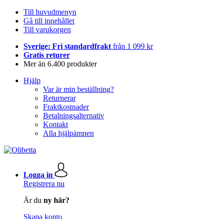
Till huvudmenyn
Gå till innehållet
Till varukorgen
Sverige: Fri standardfrakt
från 1 099 kr
Gratis returer
Mer än 6.400 produkter
Hjälp
Var är min beställning?
Returnerar
Fraktkostnader
Betalningsalternativ
Kontakt
Alla hjälpämnen
Logga in
Registrera nu
Är du
ny här?
Skapa konto