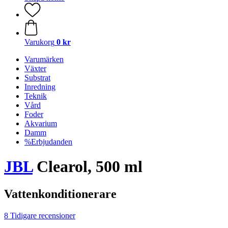
Varukorg
0 kr
Varumärken
Växter
Substrat
Inredning
Teknik
Vård
Foder
Akvarium
Damm
%Erbjudanden
JBL
Clearol, 500 ml
Vattenkonditionerare
8 Tidigare recensioner