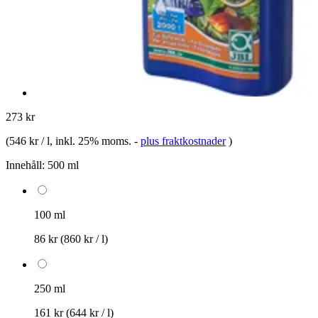
273 kr
(
546 kr / l
, inkl. 25% moms.
-
plus fraktkostnader
)
Innehåll:
500 ml
100 ml
86 kr
(860 kr / l)
250 ml
161 kr
(644 kr / l)