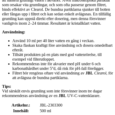
att hantera grumligt vatten i akvarier. Även mikroskopiska partiklar
som orsakar vita grumlingar, och som ofta passerar genom filtret,
binds effektivt av Clearol. De bundna partiklarna sjunker till botten
eller fångas upp i filtret och kan sedan enkelt avlägsnas. En tillfällig
grumling kan uppstå direkt efter dosering, men denna försvinner
vanligtvis inom 2–24 timmar. Resultatet är kristallklart vatten.
Användning:
Använd 10 ml per 40 liter vatten en gång i veckan.
Skaka flaskan kraftigt före användning och dosera omedelbart
efteråt.
Tillsätt produkten på en plats med god vattenrörelse, till
exempel vid filterutloppet.
Rekommenderas inte för akvarier med pH under 6 och
karbonathårdhet under 5°d, då risk för pH-fall föreligger.
Filtret bör rengöras oftare vid användning av
JBL
Clearol
, för
att avlägsna de bundna partiklarna.
Tips:
Vid särskilt envis grumling som inte försvinner inom tre dagar
rekommenderas användning av en
JBL
UV-C-vattenklarare.
Artikelnr.:
JBL-2303300
Innehåll:
500 ml