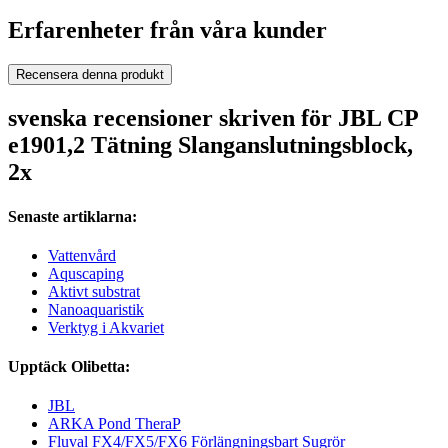
Erfarenheter från våra kunder
Recensera denna produkt
svenska recensioner skriven för JBL CP
e1901,2 Tätning Slanganslutningsblock,
2x
Senaste artiklarna:
Vattenvård
Aquscaping
Aktivt substrat
Nanoaquaristik
Verktyg i Akvariet
Upptäck Olibetta:
JBL
ARKA Pond TheraP
Fluval FX4/FX5/FX6 Förlängningsbart Sugrör