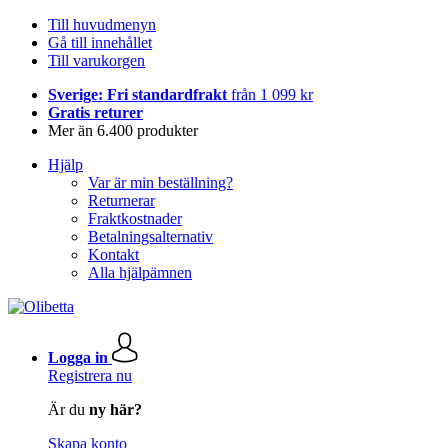
Till huvudmenyn
Gå till innehållet
Till varukorgen
Sverige: Fri standardfrakt
från 1 099 kr
Gratis returer
Mer än 6.400 produkter
Hjälp
Var är min beställning?
Returnerar
Fraktkostnader
Betalningsalternativ
Kontakt
Alla hjälpämnen
Logga in
Registrera nu
Är du
ny här?
Skapa konto