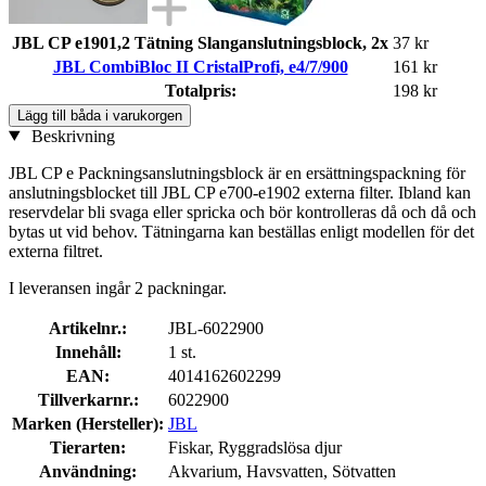
JBL CP e1901,2 Tätning Slanganslutningsblock, 2x
37 kr
JBL CombiBloc II CristalProfi, e4/7/900
161 kr
Totalpris:
198 kr
Lägg till båda i varukorgen
Beskrivning
JBL CP e Packningsanslutningsblock är en ersättningspackning för
anslutningsblocket till JBL CP e700-e1902 externa filter. Ibland kan
reservdelar bli svaga eller spricka och bör kontrolleras då och då och
bytas ut vid behov. Tätningarna kan beställas enligt modellen för det
externa filtret.
I leveransen ingår 2 packningar.
Artikelnr.:
JBL-6022900
Innehåll:
1 st.
EAN:
4014162602299
Tillverkarnr.:
6022900
Marken (Hersteller):
JBL
Tierarten:
Fiskar, Ryggradslösa djur
Användning:
Akvarium, Havsvatten, Sötvatten