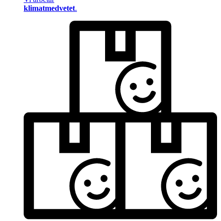
klimatmedvetet
.