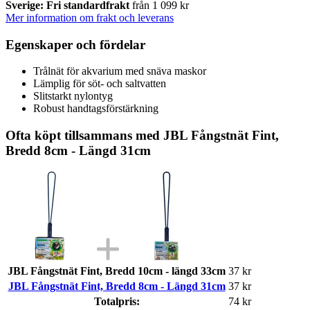
Sverige: Fri standardfrakt
från 1 099 kr
Mer information om frakt och leverans
Egenskaper och fördelar
Trålnät för akvarium med snäva maskor
Lämplig för söt- och saltvatten
Slitstarkt nylontyg
Robust handtagsförstärkning
Ofta köpt tillsammans med JBL Fångstnät Fint,
Bredd 8cm - Längd 31cm
JBL Fångstnät Fint, Bredd 10cm - längd 33cm
37 kr
JBL Fångstnät Fint, Bredd 8cm - Längd 31cm
37 kr
Totalpris:
74 kr