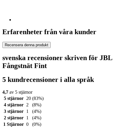
Erfarenheter från våra kunder
Recensera denna produkt
svenska recensioner skriven för JBL
Fångstnät Fint
5 kundrecensioner i alla språk
4,7
av 5 stjärnor
5 stjärnor
20
(83%)
4 stjärnor
2
(8%)
3 stjärnor
1
(4%)
2 stjärnor
1
(4%)
1 Stjärnor
0
(0%)