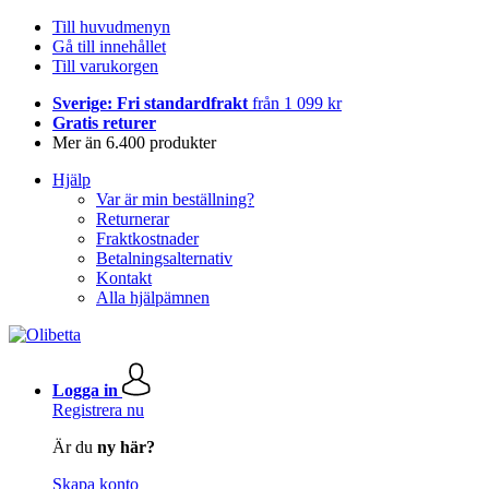
Till huvudmenyn
Gå till innehållet
Till varukorgen
Sverige: Fri standardfrakt
från 1 099 kr
Gratis returer
Mer än 6.400 produkter
Hjälp
Var är min beställning?
Returnerar
Fraktkostnader
Betalningsalternativ
Kontakt
Alla hjälpämnen
Logga in
Registrera nu
Är du
ny här?
Skapa konto