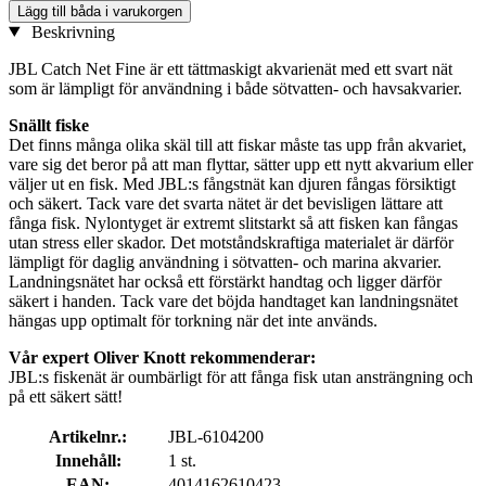
Lägg till båda i varukorgen
Beskrivning
JBL Catch Net Fine är ett tättmaskigt akvarienät med ett svart nät
som är lämpligt för användning i både sötvatten- och havsakvarier.
Snällt fiske
Det finns många olika skäl till att fiskar måste tas upp från akvariet,
vare sig det beror på att man flyttar, sätter upp ett nytt akvarium eller
väljer ut en fisk. Med JBL:s fångstnät kan djuren fångas försiktigt
och säkert. Tack vare det svarta nätet är det bevisligen lättare att
fånga fisk. Nylontyget är extremt slitstarkt så att fisken kan fångas
utan stress eller skador. Det motståndskraftiga materialet är därför
lämpligt för daglig användning i sötvatten- och marina akvarier.
Landningsnätet har också ett förstärkt handtag och ligger därför
säkert i handen. Tack vare det böjda handtaget kan landningsnätet
hängas upp optimalt för torkning när det inte används.
Vår expert Oliver Knott rekommenderar:
JBL:s fiskenät är oumbärligt för att fånga fisk utan ansträngning och
på ett säkert sätt!
Artikelnr.:
JBL-6104200
Innehåll:
1 st.
EAN:
4014162610423