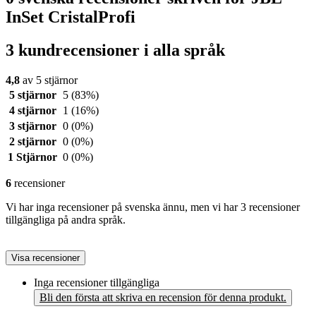
InSet CristalProfi
3 kundrecensioner i alla språk
4,8
av 5 stjärnor
5 stjärnor
5
(83%)
4 stjärnor
1
(16%)
3 stjärnor
0
(0%)
2 stjärnor
0
(0%)
1 Stjärnor
0
(0%)
6
recensioner
Vi har inga recensioner på svenska ännu, men vi har 3 recensioner
tillgängliga på andra språk.
Visa recensioner
Inga recensioner tillgängliga
Bli den första att skriva en recension för denna produkt.