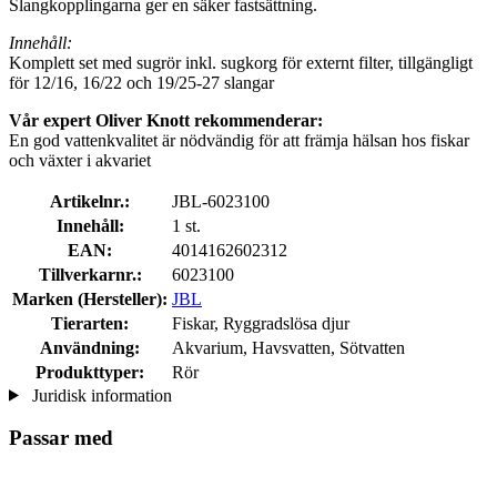
Slangkopplingarna ger en säker fastsättning.
Innehåll:
Komplett set med sugrör inkl. sugkorg för externt filter, tillgängligt
för 12/16, 16/22 och 19/25-27 slangar
Vår expert Oliver Knott rekommenderar:
En god vattenkvalitet är nödvändig för att främja hälsan hos fiskar
och växter i akvariet
Artikelnr.:
JBL-6023100
Innehåll:
1 st.
EAN:
4014162602312
Tillverkarnr.:
6023100
Marken (Hersteller):
JBL
Tierarten:
Fiskar, Ryggradslösa djur
Användning:
Akvarium, Havsvatten, Sötvatten
Produkttyper:
Rör
Juridisk information
Passar med