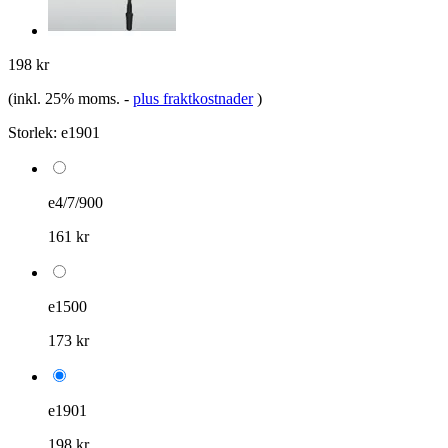
198 kr
(inkl. 25% moms.
-
plus fraktkostnader
)
Storlek:
e1901
e4/7/900
161 kr
e1500
173 kr
e1901
198 kr