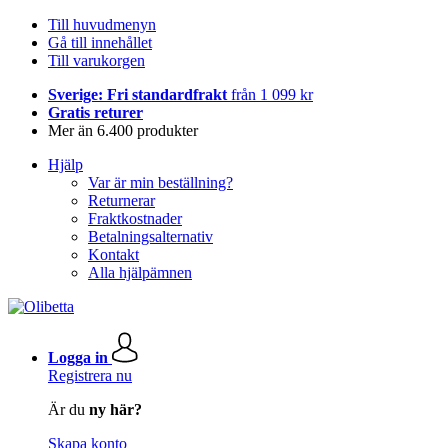
Till huvudmenyn
Gå till innehållet
Till varukorgen
Sverige: Fri standardfrakt
från 1 099 kr
Gratis returer
Mer än 6.400 produkter
Hjälp
Var är min beställning?
Returnerar
Fraktkostnader
Betalningsalternativ
Kontakt
Alla hjälpämnen
Logga in
Registrera nu
Är du
ny här?
Skapa konto