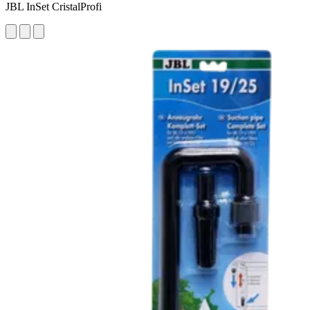
JBL InSet CristalProfi