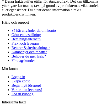
* Dessa fraktavgifter gäller för standardfrakt. Det kan tillkomma
ytterligare kostnader, t.ex. på grund av produkternas vikt, storlek
eller egenskaper. Du hittar denna information direkt i
produktbeskrivningen.
Hjälp och support
Så här använder du ditt konto
Göra en beställning
Betalningsalternativ
Frakt och leverans
Returer & återbetalningar
Kampanjer och rabatter
Behöver du mer hjälp?
Företagskunder
Mitt konto
Logga in
Skapa konto
Begär nytt lösenord
Var är min leverans?
Lös in kupong
Intressanta fakta