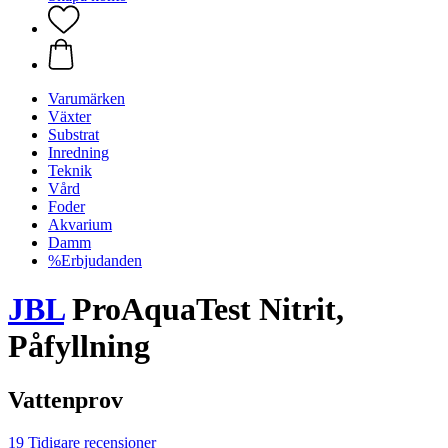
Varumärken
Växter
Substrat
Inredning
Teknik
Vård
Foder
Akvarium
Damm
%Erbjudanden
JBL
ProAquaTest Nitrit,
Påfyllning
Vattenprov
19 Tidigare recensioner