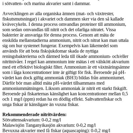
i sötvatten- och marina akvarier samt i dammar.
Avvecklingen av alla organiska ämnen (mat- och växtrester,
fiskutsmutsningar) i akvariet och dammen sker via den så kallade
kvävecykeln. I denna process omvandlas proteiner till ammonium,
som sedan omvandlas till nitrit och det ofarliga nitratet. Vissa
bakterier är ansvariga för denna process. Genom att mäta de
enskilda mellanstadierna ammonium, nitrit och nitrat kan man uttala
sig om hur systemet fungerar. Exempelvis kan läkemedel som
används för att bota fisksjukdomar skada de nyttiga
reningsbakterierna och därmed leda till ökade ammonium- och/eller
nitritnivåer. I regel kan ammonium inte mätas i ett välskött akvarium
med ett effektivt biologiskt filter. Ammonium är ett växtnäringsämne
som i låga koncentrationer inte är giftigt för fisk. Beroende på pH-
värdet kan dock giftig ammoniak (BH3) bildas från ammoniumet.
Därför bör man alltid mäta pH-värdet tillsammans med
ammoniummätningen. Liksom ammoniak är nitrit ett starkt fiskgift.
Beroende på fiskarternas känslighet kan koncentrationer mellan 0,5
och 1 mg/l (ppm) redan ha en dödlig effekt. Saltvattenfiskar och
unga fiskar är känsligare än vuxna fiskar.
Rekommenderade nitritvärden:
Sötvattensakvarium: 0-0,2 mg/l
Malawisjön Tanganyikasjön akvarium: 0-0,2 mg/l
Bevuxna akvarier med få fiskar (aquascaping): 0-0,2 mg/l