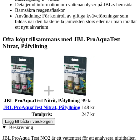
Detaljerad information om vattenanalyser på JBL:s hemsida
Barnsäkra reagensflaskor
Användning: För kontroll av giftiga kväveföreningar som
bildas när den bakteriella jämvikten störs eller när man inrättar
ett nytt akvarium
Ofta köpt tillsammans med JBL ProAquaTest
Nitrat, Påfyllning
JBL ProAquaTest Nitrit, Påfyllning
99 kr
JBL ProAquaTest Nitrat, Påfyllning
148 kr
Totalpris:
247 kr
Lägg till båda i varukorgen
Beskrivning
JBL ProAqua Test NO2 är ett vattentest för att analysera nitrithalten