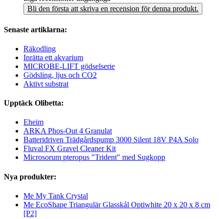
Bli den första att skriva en recension för denna produkt.
Senaste artiklarna:
Räkodling
Inrätta ett akvarium
MICROBE-LIFT gödselserie
Gödsling, ljus och CO2
Aktivt substrat
Upptäck Olibetta:
Eheim
ARKA Phos-Out 4 Granulat
Batteridriven Trädgårdspump 3000 Silent 18V P4A Solo
Fluval FX Gravel Cleaner Kit
Microsorum pteropus "Trident" med Sugkopp
Nya produkter:
Me My Tank Crystal
Me EcoShape Triangulär Glasskål Optiwhite 20 x 20 x 8 cm
[P2]