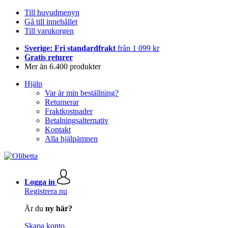
Till huvudmenyn
Gå till innehållet
Till varukorgen
Sverige: Fri standardfrakt
från 1 099 kr
Gratis returer
Mer än 6.400 produkter
Hjälp
Var är min beställning?
Returnerar
Fraktkostnader
Betalningsalternativ
Kontakt
Alla hjälpämnen
Logga in
Registrera nu
Är du
ny här?
Skapa konto