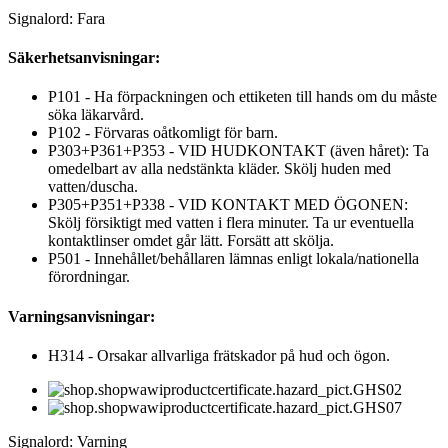
Signalord: Fara
Säkerhetsanvisningar:
P101 - Ha förpackningen och ettiketen till hands om du måste
söka läkarvård.
P102 - Förvaras oåtkomligt för barn.
P303+P361+P353 - VID HUDKONTAKT (även håret): Ta
omedelbart av alla nedstänkta kläder. Skölj huden med
vatten/duscha.
P305+P351+P338 - VID KONTAKT MED ÖGONEN:
Skölj försiktigt med vatten i flera minuter. Ta ur eventuella
kontaktlinser omdet går lätt. Forsätt att skölja.
P501 - Innehållet/behållaren lämnas enligt lokala/nationella
förordningar.
Varningsanvisningar:
H314 - Orsakar allvarliga frätskador på hud och ögon.
Signalord: Varning