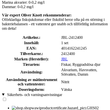
Marina akvarier: 0-0,2 mg/l
Dammar: 0-0,2 mg/l
Vår expert Oliver Knott rekommenderar:
Oförklarliga fisksjukdomar eller fiskdöd beror ofta på en störning i
bakteriebalansen - ett vattentest ger snabb och tillförlitlig information
om detta!
Artikelnr.:
JBL-2412400
Innehåll:
1 set
EAN:
4014162241245
Tillverkarnr.:
2412400
Marken (Hersteller):
JBL
Tierarten:
Fiskar, Ryggradslösa djur
Akvarium, Havsvatten,
Användning:
Sötvatten, Damm
Användning av mätinstrument
Nitrit
och vattentester:
Doseringsform:
Vätska
Säkerhets- och varningsanvisningar