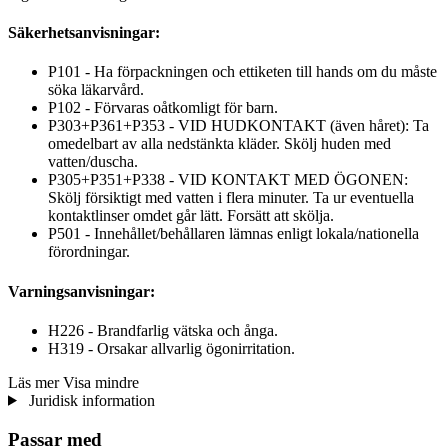
Säkerhetsanvisningar:
P101 - Ha förpackningen och ettiketen till hands om du måste
söka läkarvård.
P102 - Förvaras oåtkomligt för barn.
P303+P361+P353 - VID HUDKONTAKT (även håret): Ta
omedelbart av alla nedstänkta kläder. Skölj huden med
vatten/duscha.
P305+P351+P338 - VID KONTAKT MED ÖGONEN:
Skölj försiktigt med vatten i flera minuter. Ta ur eventuella
kontaktlinser omdet går lätt. Forsätt att skölja.
P501 - Innehållet/behållaren lämnas enligt lokala/nationella
förordningar.
Varningsanvisningar:
H226 - Brandfarlig vätska och ånga.
H319 - Orsakar allvarlig ögonirritation.
Läs mer
Visa mindre
Juridisk information
Passar med