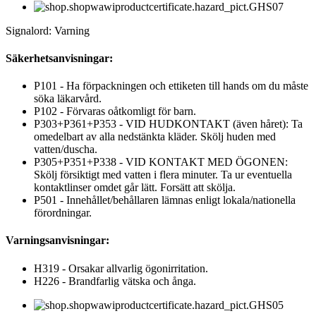
Signalord: Varning
Säkerhetsanvisningar:
P101 - Ha förpackningen och ettiketen till hands om du måste
söka läkarvård.
P102 - Förvaras oåtkomligt för barn.
P303+P361+P353 - VID HUDKONTAKT (även håret): Ta
omedelbart av alla nedstänkta kläder. Skölj huden med
vatten/duscha.
P305+P351+P338 - VID KONTAKT MED ÖGONEN:
Skölj försiktigt med vatten i flera minuter. Ta ur eventuella
kontaktlinser omdet går lätt. Forsätt att skölja.
P501 - Innehållet/behållaren lämnas enligt lokala/nationella
förordningar.
Varningsanvisningar:
H319 - Orsakar allvarlig ögonirritation.
H226 - Brandfarlig vätska och ånga.