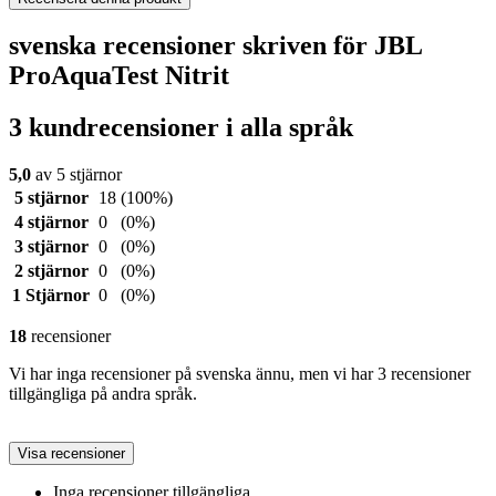
svenska recensioner skriven för JBL
ProAquaTest Nitrit
3 kundrecensioner i alla språk
5,0
av 5 stjärnor
5 stjärnor
18
(100%)
4 stjärnor
0
(0%)
3 stjärnor
0
(0%)
2 stjärnor
0
(0%)
1 Stjärnor
0
(0%)
18
recensioner
Vi har inga recensioner på svenska ännu, men vi har 3 recensioner
tillgängliga på andra språk.
Visa recensioner
Inga recensioner tillgängliga