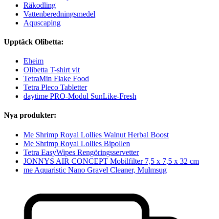
Räkodling
Vattenberedningsmedel
Aquscaping
Upptäck Olibetta:
Eheim
Olibetta T-shirt vit
TetraMin Flake Food
Tetra Pleco Tabletter
daytime PRO-Modul SunLike-Fresh
Nya produkter:
Me Shrimp Royal Lollies Walnut Herbal Boost
Me Shrimp Royal Lollies Bipollen
Tetra EasyWipes Rengöringsservetter
JONNYS AIR CONCEPT Mobilfilter 7,5 x 7,5 x 32 cm
me Aquaristic Nano Gravel Cleaner, Mulmsug