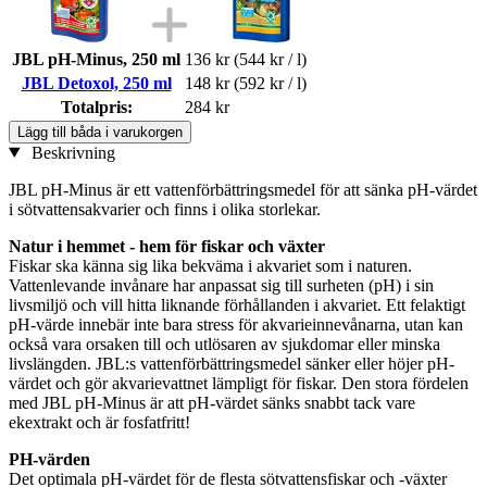
JBL pH-Minus, 250 ml
136 kr
(544 kr / l)
JBL Detoxol, 250 ml
148 kr
(592 kr / l)
Totalpris:
284 kr
Lägg till båda i varukorgen
Beskrivning
JBL pH-Minus är ett vattenförbättringsmedel för att sänka pH-värdet
i sötvattensakvarier och finns i olika storlekar.
Natur i hemmet - hem för fiskar och växter
Fiskar ska känna sig lika bekväma i akvariet som i naturen.
Vattenlevande invånare har anpassat sig till surheten (pH) i sin
livsmiljö och vill hitta liknande förhållanden i akvariet. Ett felaktigt
pH-värde innebär inte bara stress för akvarieinnevånarna, utan kan
också vara orsaken till och utlösaren av sjukdomar eller minska
livslängden. JBL:s vattenförbättringsmedel sänker eller höjer pH-
värdet och gör akvarievattnet lämpligt för fiskar. Den stora fördelen
med JBL pH-Minus är att pH-värdet sänks snabbt tack vare
ekextrakt och är fosfatfritt!
PH-värden
Det optimala pH-värdet för de flesta sötvattensfiskar och -växter