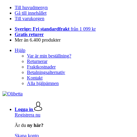
Till huvudmenyn
Gå till innehållet
Till varukorgen
Sverige: Fri standardfrakt
från 1 099 kr
Gratis returer
Mer än 6.400 produkter
Hjälp
Var är min beställning?
Returnerar
Fraktkostnader
Betalningsalternativ
Kontakt
Alla hjälpämnen
Logga in
Registrera nu
Är du
ny här?
Skapa konto