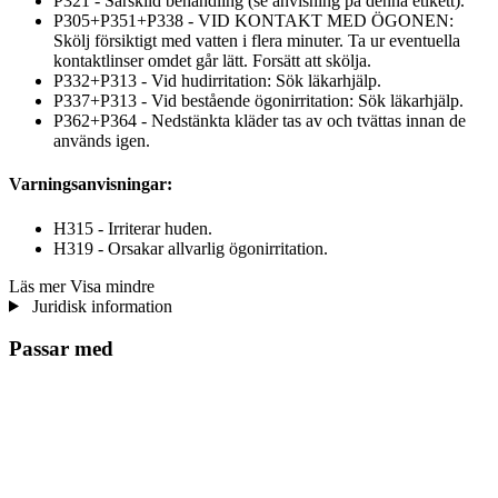
P321 - Särskild behandling (se anvisning på denna etikett).
P305+P351+P338 - VID KONTAKT MED ÖGONEN:
Skölj försiktigt med vatten i flera minuter. Ta ur eventuella
kontaktlinser omdet går lätt. Forsätt att skölja.
P332+P313 - Vid hudirritation: Sök läkarhjälp.
P337+P313 - Vid bestående ögonirritation: Sök läkarhjälp.
P362+P364 - Nedstänkta kläder tas av och tvättas innan de
används igen.
Varningsanvisningar:
H315 - Irriterar huden.
H319 - Orsakar allvarlig ögonirritation.
Läs mer
Visa mindre
Juridisk information
Passar med