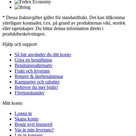
* Dessa fraktavgifter gäller för standardfrakt. Det kan tillkomma
ytterligare kostnader, t.ex. på grund av produkternas vikt, storlek
eller egenskaper. Du hittar denna information direkt i
produktbeskrivningen.
Hjälp och support
Så här använder du ditt konto
Göra en beställning
Betalningsalternativ
Frakt och leverans
Returer & återbetalningar
Kampanjer och rabatter
Behöver du mer hjälp?
Företagskunder
Mitt konto
Logga in
Skapa konto
Begär nytt lösenord
Var är min leverans?
Lös in kupong