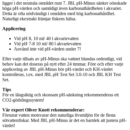
ligger i det neutrala området runt 7. JBL pH-Minus sänker oönskade
höga pH-värden och samtidigt även karbonathårdheten i akvariet.
Detta är ofta nödvändigt i områden med hög karbonathårdhet.
Naturligt ekextrakt främjar fiskens hälsa.
Applicering
Vid pH 8, 10 ml/ 40 l akvarievatten
Vid pH 7-8 10 ml/ 80 l akvarievatten
Använd inte vid pH-värden under 7!
Efter varje tillsats av pH-Minus ska vattnet blandas ordentligt, vid
behov kan det doseras på nytt efter 24 timmar. Före och efter varje
applicering av JBL pH-Minus bör pH-värdet och KH-värdet
kontrolleras, t.ex. med JBL pH Test Set 3.0-10 och JBL KH Test
Set.
Tips
För en långsiktig och skonsam pH-sänkning rekommenderas ett
CO2-gödslingssystem!
Vår expert Oliver Knott rekommenderar:
Försurat vatten motsvarar den naturliga livsmiljön för de flesta
sötvattenfiskar. Med JBL pH-Minus är det en barnlek att justera pH-
värdet!