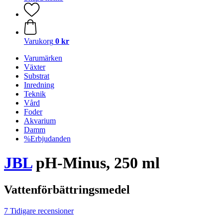
Varukorg
0 kr
Varumärken
Växter
Substrat
Inredning
Teknik
Vård
Foder
Akvarium
Damm
%Erbjudanden
JBL
pH-Minus, 250 ml
Vattenförbättringsmedel
7 Tidigare recensioner