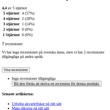
4,4
av 5 stjärnor
5 stjärnor
4
(57%)
4 stjärnor
2
(28%)
3 stjärnor
1
(14%)
2 stjärnor
0
(0%)
1 Stjärnor
0
(0%)
7
recensioner
Vi har inga recensioner på svenska ännu, men vi har 2 recensioner
tillgängliga på andra språk.
Visa recensioner
Inga recensioner tillgängliga
Bli den första att skriva en recension för denna produkt.
Senaste artiklarna:
Utfodra akvariefiskar på rätt sätt
Mata räkorna på rätt sätt