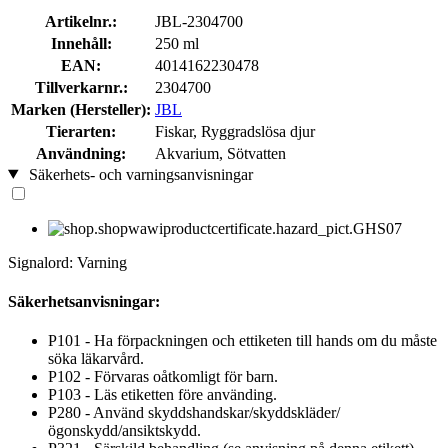
Artikelnr.:
JBL-2304700
Innehåll:
250 ml
EAN:
4014162230478
Tillverkarnr.:
2304700
Marken (Hersteller):
JBL
Tierarten:
Fiskar, Ryggradslösa djur
Användning:
Akvarium, Sötvatten
Säkerhets- och varningsanvisningar
Signalord: Varning
Säkerhetsanvisningar:
P101 - Ha förpackningen och ettiketen till hands om du måste
söka läkarvård.
P102 - Förvaras oåtkomligt för barn.
P103 - Läs etiketten före använding.
P280 - Använd skyddshandskar/skyddskläder/
ögonskydd/ansiktskydd.