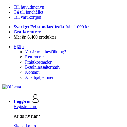
Till huvudmenyn
Gå till innehållet
Till varukorgen
Sverige: Fri standardfrakt
från 1 099 kr
Gratis returer
Mer än 6.400 produkter
Hjälp
Var är min beställning?
Returnerar
Fraktkostnader
Betalningsalternativ
Kontakt
Alla hjälpämnen
Logga in
Registrera nu
Är du
ny här?
Skapa konto