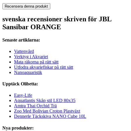
Recensera denna produkt
svenska recensioner skriven för JBL
Sansibar ORANGE
Senaste artiklarna:
Vattenvård
Verktyg i Akvariet
Mata räkorna på rätt sätt
Utfodra akvariefiskar på rätt sätt
Nanoaquaristik
Upptäck Olibetta:
Easy-Life
Aquatlantis Skåp stil LED 80x35
Amtra Thai Orchid Trä
Zoo Med Bolivian Croton Plastväxt
Dennerle Täckskiva NANO Cube 10L
Nya produkter: