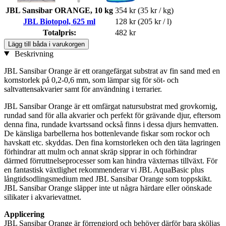
JBL Sansibar ORANGE, 10 kg
354 kr
(35 kr / kg)
JBL Biotopol, 625 ml
128 kr
(205 kr / l)
Totalpris:
482 kr
Lägg till båda i varukorgen
Beskrivning
JBL Sansibar Orange är ett orangefärgat substrat av fin sand med en
kornstorlek på 0,2-0,6 mm, som lämpar sig för söt- och
saltvattensakvarier samt för användning i terrarier.
JBL Sansibar Orange är ett omfärgat natursubstrat med grovkornig,
rundad sand för alla akvarier och perfekt för grävande djur, eftersom
denna fina, rundade kvartssand också finns i dessa djurs hemvatten.
De känsliga barbellerna hos bottenlevande fiskar som rockor och
havskatt etc. skyddas. Den fina kornstorleken och den täta lagringen
förhindrar att mulm och annat skräp sipprar in och förhindrar
därmed förruttnelseprocesser som kan hindra växternas tillväxt. För
en fantastisk växtlighet rekommenderar vi JBL AquaBasic plus
långtidsodlingsmedium med JBL Sansibar Orange som toppskikt.
JBL Sansibar Orange släpper inte ut några härdare eller oönskade
silikater i akvarievattnet.
Applicering
JBL Sansibar Orange är förrengjord och behöver därför bara sköljas