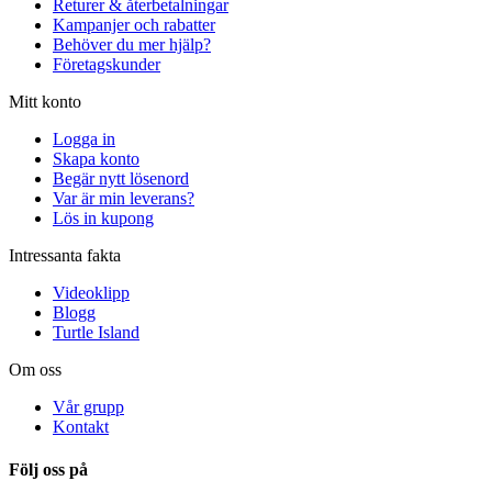
Returer & återbetalningar
Kampanjer och rabatter
Behöver du mer hjälp?
Företagskunder
Mitt konto
Logga in
Skapa konto
Begär nytt lösenord
Var är min leverans?
Lös in kupong
Intressanta fakta
Videoklipp
Blogg
Turtle Island
Om oss
Vår grupp
Kontakt
Följ oss på