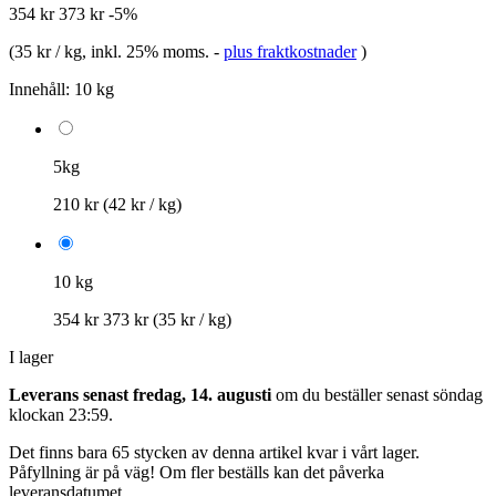
354 kr
373 kr
-5%
(
35 kr / kg
, inkl. 25% moms.
-
plus fraktkostnader
)
Innehåll:
10 kg
5kg
210 kr
(42 kr / kg)
10 kg
354 kr
373 kr
(35 kr / kg)
I lager
Leverans senast fredag, 14. augusti
om du beställer senast
söndag
klockan 23:59
.
Det finns bara 65 stycken av denna artikel kvar i vårt lager.
Påfyllning är på väg! Om fler beställs kan det påverka
leveransdatumet.