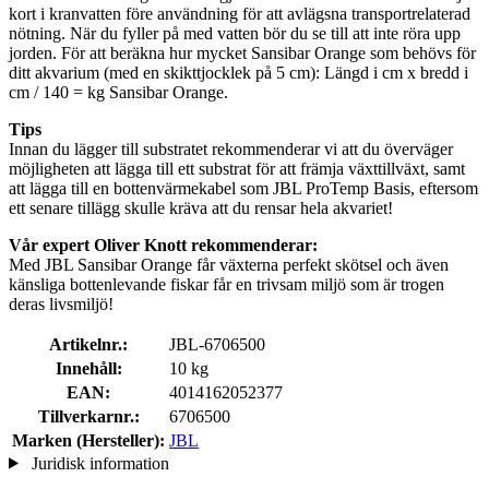
kort i kranvatten före användning för att avlägsna transportrelaterad
nötning. När du fyller på med vatten bör du se till att inte röra upp
jorden. För att beräkna hur mycket Sansibar Orange som behövs för
ditt akvarium (med en skikttjocklek på 5 cm): Längd i cm x bredd i
cm / 140 = kg Sansibar Orange.
Tips
Innan du lägger till substratet rekommenderar vi att du överväger
möjligheten att lägga till ett substrat för att främja växttillväxt, samt
att lägga till en bottenvärmekabel som JBL ProTemp Basis, eftersom
ett senare tillägg skulle kräva att du rensar hela akvariet!
Vår expert Oliver Knott rekommenderar:
Med JBL Sansibar Orange får växterna perfekt skötsel och även
känsliga bottenlevande fiskar får en trivsam miljö som är trogen
deras livsmiljö!
Artikelnr.:
JBL-6706500
Innehåll:
10 kg
EAN:
4014162052377
Tillverkarnr.:
6706500
Marken (Hersteller):
JBL
Juridisk information