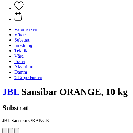
Varumärken
Växter
Substrat
Inredning
Teknik
Vård
Foder
Akvarium
Damm
%Erbjudanden
JBL
Sansibar ORANGE, 10 kg
Substrat
JBL Sansibar ORANGE