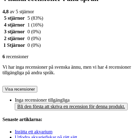
4,8
av 5 stjärnor
5 stjärnor
5
(83%)
4 stjärnor
1
(16%)
3 stjärnor
0
(0%)
2 stjärnor
0
(0%)
1 Stjärnor
0
(0%)
6
recensioner
Vi har inga recensioner på svenska ännu, men vi har 4 recensioner
tillgängliga på andra språk.
Visa recensioner
Inga recensioner tillgängliga
Bli den första att skriva en recension för denna produkt.
Senaste artiklarna:
Inrätta ett akvarium
Utfodra akvariefiskar på rätt sätt