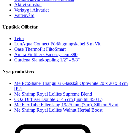
Aktivt substrat
Verktyg i Akvariet
Vattenvård
Upptäck Olibetta:
Tetra
LunAqua Connect Förlängningskabel 5 m Vit
Oase ThermoFit FiltoSmart
Amtra Finfilter Osmossystem 380
Gardena Slangkoppling 1/2" - 5/8"
Nya produkter:
Me EcoShape Triangulär Glasskål Optiwhite 20 x 20 x 8 cm
[P2]
Me Shrimp Royal Lollies Supreme Blend
CO2 Diffuser Double U 45 cm (upp till 450 L)
Me FlexTube Filterslang 19/25 mm (3 m), Silikon Svart
Me Shrimp Royal Lollies Walnut Herbal Boost