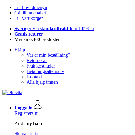
Till huvudmenyn
Gå till innehållet
Till varukorgen
Sverige: Fri standardfrakt
från 1 099 kr
Gratis returer
Mer än 6.400 produkter
Hjälp
Var är min beställning?
Returnerar
Fraktkostnader
Betalningsalternativ
Kontakt
Alla hjälpämnen
Logga in
Registrera nu
Är du
ny här?
Skapa konto