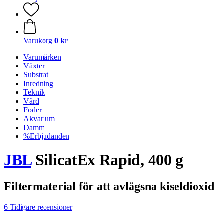
Varukorg
0 kr
Varumärken
Växter
Substrat
Inredning
Teknik
Vård
Foder
Akvarium
Damm
%Erbjudanden
JBL
SilicatEx Rapid, 400 g
Filtermaterial för att avlägsna kiseldioxid
6 Tidigare recensioner