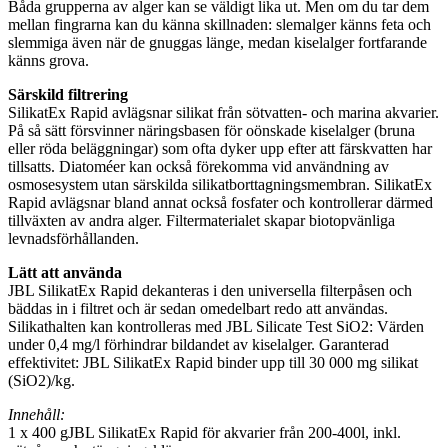
Båda grupperna av alger kan se väldigt lika ut. Men om du tar dem
mellan fingrarna kan du känna skillnaden: slemalger känns feta och
slemmiga även när de gnuggas länge, medan kiselalger fortfarande
känns grova.
Särskild filtrering
SilikatEx Rapid avlägsnar silikat från sötvatten- och marina akvarier.
På så sätt försvinner näringsbasen för oönskade kiselalger (bruna
eller röda beläggningar) som ofta dyker upp efter att färskvatten har
tillsatts. Diatoméer kan också förekomma vid användning av
osmosesystem utan särskilda silikatborttagningsmembran. SilikatEx
Rapid avlägsnar bland annat också fosfater och kontrollerar därmed
tillväxten av andra alger. Filtermaterialet skapar biotopvänliga
levnadsförhållanden.
Lätt att använda
JBL SilikatEx Rapid dekanteras i den universella filterpåsen och
bäddas in i filtret och är sedan omedelbart redo att användas.
Silikathalten kan kontrolleras med JBL Silicate Test SiO2: Värden
under 0,4 mg/l förhindrar bildandet av kiselalger. Garanterad
effektivitet: JBL SilikatEx Rapid binder upp till 30 000 mg silikat
(SiO2)/kg.
Innehåll:
1 x 400 gJBL SilikatEx Rapid för akvarier från 200-400l, inkl.