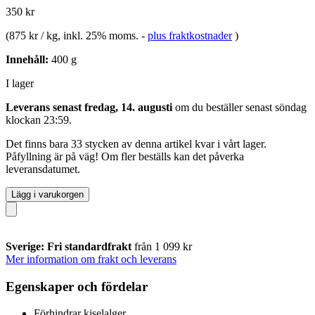
350 kr
(
875 kr / kg
, inkl. 25% moms.
-
plus fraktkostnader
)
Innehåll:
400 g
I lager
Leverans senast fredag, 14. augusti
om du beställer senast
söndag
klockan 23:59
.
Det finns bara 33 stycken av denna artikel kvar i vårt lager.
Påfyllning är på väg! Om fler beställs kan det påverka
leveransdatumet.
Lägg i varukorgen
Sverige: Fri standardfrakt
från 1 099 kr
Mer information om frakt och leverans
Egenskaper och fördelar
Förhindrar kiselalger