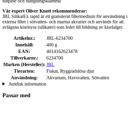
nätpåse och stängningsklämma
Vår expert Oliver Knott rekommenderar:
JBL SilikatEx rapid är ett granulerat filtermedium för användning i
externa filter i sötvatten- och marina akvarier och används för att
avlägsna kiselsyra (silikater) som leder till bildning av kiselalger.
Artikelnr.:
JBL-6234700
Innehåll:
400 g
EAN:
4014162623478
Tillverkarnr.:
6234700
Marken (Hersteller):
JBL
Tierarten:
Fiskar, Ryggradslösa djur
Användning:
Akvarium, Havsvatten, Sötvatten
Juridisk information
Passar med