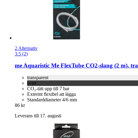
2 Alternativ
3.5 (2)
me Aquaristic
Me FlexTube CO2-​slang (2 m), tr
transparent
svart
CO₂-tätt upp till 7 bar
Extremt flexibel att lägga
Standarddiameter 4/6 mm
86 kr
Leverans till 17. augusti