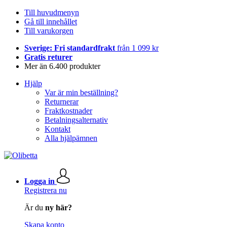
Till huvudmenyn
Gå till innehållet
Till varukorgen
Sverige: Fri standardfrakt
från 1 099 kr
Gratis returer
Mer än 6.400 produkter
Hjälp
Var är min beställning?
Returnerar
Fraktkostnader
Betalningsalternativ
Kontakt
Alla hjälpämnen
Logga in
Registrera nu
Är du
ny här?
Skapa konto