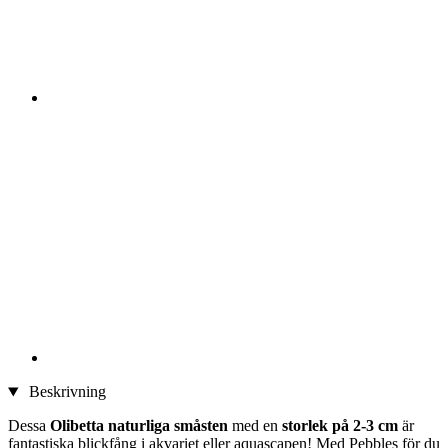
Beskrivning
Dessa
Olibetta naturliga småsten
med en
storlek på 2-3 cm
är
fantastiska blickfång i akvariet eller aquascapen! Med Pebbles för du