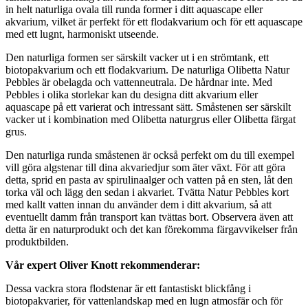
in helt naturliga ovala till runda former i ditt aquascape eller
akvarium, vilket är perfekt för ett flodakvarium och för ett aquascape
med ett lugnt, harmoniskt utseende.
Den naturliga formen ser särskilt vacker ut i en strömtank, ett
biotopakvarium och ett flodakvarium. De naturliga Olibetta Natur
Pebbles är obelagda och vattenneutrala. De hårdnar inte. Med
Pebbles i olika storlekar kan du designa ditt akvarium eller
aquascape på ett varierat och intressant sätt. Småstenen ser särskilt
vacker ut i kombination med Olibetta naturgrus eller Olibetta färgat
grus.
Den naturliga runda småstenen är också perfekt om du till exempel
vill göra algstenar till dina akvariedjur som äter växt. För att göra
detta, sprid en pasta av spirulinaalger och vatten på en sten, låt den
torka väl och lägg den sedan i akvariet. Tvätta Natur Pebbles kort
med kallt vatten innan du använder dem i ditt akvarium, så att
eventuellt damm från transport kan tvättas bort. Observera även att
detta är en naturprodukt och det kan förekomma färgavvikelser från
produktbilden.
Vår expert Oliver Knott rekommenderar:
Dessa vackra stora flodstenar är ett fantastiskt blickfång i
biotopakvarier, för vattenlandskap med en lugn atmosfär och för