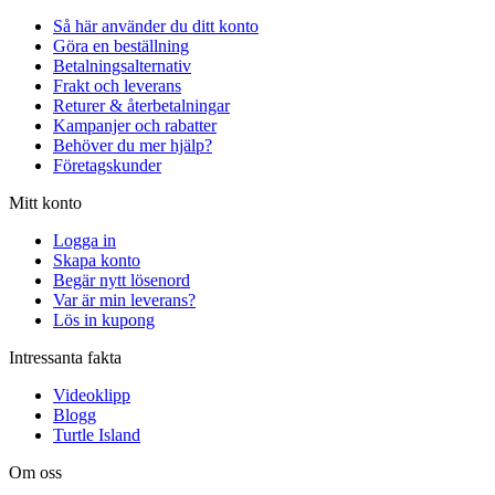
Så här använder du ditt konto
Göra en beställning
Betalningsalternativ
Frakt och leverans
Returer & återbetalningar
Kampanjer och rabatter
Behöver du mer hjälp?
Företagskunder
Mitt konto
Logga in
Skapa konto
Begär nytt lösenord
Var är min leverans?
Lös in kupong
Intressanta fakta
Videoklipp
Blogg
Turtle Island
Om oss