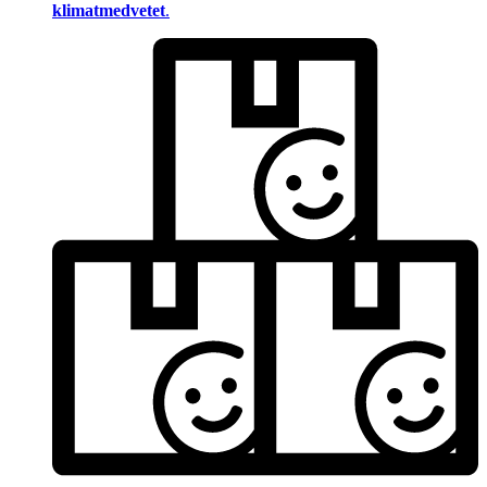
klimatmedvetet
.