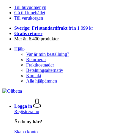
Till huvudmenyn
Gå till innehållet
Till varukorgen
Sverige: Fri standardfrakt
från 1 099 kr
Gratis returer
Mer än 6.400 produkter
Hjälp
Var är min beställning?
Returnerar
Fraktkostnader
Betalningsalternativ
Kontakt
Alla hjälpämnen
Logga in
Registrera nu
Är du
ny här?
Skapa konto