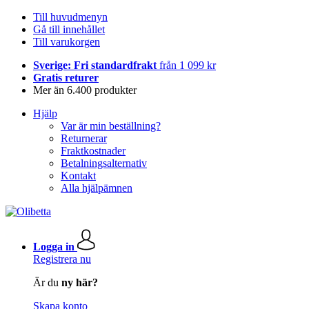
Till huvudmenyn
Gå till innehållet
Till varukorgen
Sverige: Fri standardfrakt
från 1 099 kr
Gratis returer
Mer än 6.400 produkter
Hjälp
Var är min beställning?
Returnerar
Fraktkostnader
Betalningsalternativ
Kontakt
Alla hjälpämnen
Logga in
Registrera nu
Är du
ny här?
Skapa konto