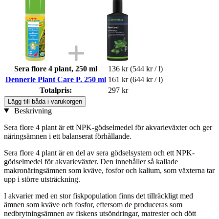
Sera flore 4 plant, 250 ml
136 kr
(544 kr / l)
Dennerle Plant Care P, 250 ml
161 kr
(644 kr / l)
Totalpris:
297 kr
Lägg till båda i varukorgen
Beskrivning
Sera flore 4 plant är ett NPK-gödselmedel för akvarieväxter och ger
näringsämnen i ett balanserat förhållande.
Sera flore 4 plant är en del av sera gödselsystem och ett NPK-
gödselmedel för akvarieväxter. Den innehåller så kallade
makronäringsämnen som kväve, fosfor och kalium, som växterna tar
upp i större utsträckning.
I akvarier med en stor fiskpopulation finns det tillräckligt med
ämnen som kväve och fosfor, eftersom de produceras som
nedbrytningsämnen av fiskens utsöndringar, matrester och dött