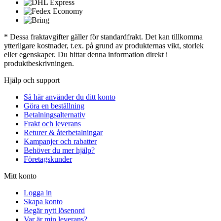
* Dessa fraktavgifter gäller för standardfrakt. Det kan tillkomma
ytterligare kostnader, t.ex. på grund av produkternas vikt, storlek
eller egenskaper. Du hittar denna information direkt i
produktbeskrivningen.
Hjälp och support
Så här använder du ditt konto
Göra en beställning
Betalningsalternativ
Frakt och leverans
Returer & återbetalningar
Kampanjer och rabatter
Behöver du mer hjälp?
Företagskunder
Mitt konto
Logga in
Skapa konto
Begär nytt lösenord
Var är min leverans?