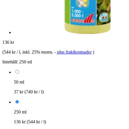
136 kr
(
544 kr / l
, inkl. 25% moms.
-
plus fraktkostnader
)
Innehåll:
250 ml
50 ml
37 kr
(740 kr / l)
250 ml
136 kr
(544 kr / l)