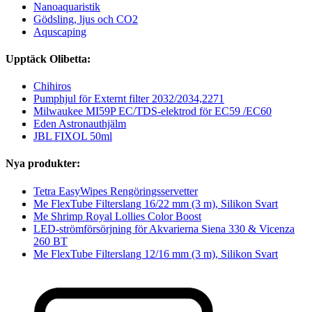
Nanoaquaristik
Gödsling, ljus och CO2
Aquscaping
Upptäck Olibetta:
Chihiros
Pumphjul för Externt filter 2032/2034,2271
Milwaukee MI59P EC/TDS-elektrod för EC59 /EC60
Eden Astronauthjälm
JBL FIXOL 50ml
Nya produkter:
Tetra EasyWipes Rengöringsservetter
Me FlexTube Filterslang 16/22 mm (3 m), Silikon Svart
Me Shrimp Royal Lollies Color Boost
LED-strömförsörjning för Akvarierna Siena 330 & Vicenza
260 BT
Me FlexTube Filterslang 12/16 mm (3 m), Silikon Svart