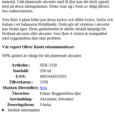
material. I tätt planterade akvarier med få djur kan det dock uppstå
brist på dessa näringsämnen. Detta visar sig i form av dålig tillväxt
hos vattenväxterna.
Sera flore 4 plant fyller just dessa luckor och tillför kväve, fosfor och
kalium i ett balanserat förhållande. Detta gör att växterna i akvariet
kan frodas igen. Detta gödselmedel är därför särskilt lämpligt för
Holland-akvarier eller akvarier. Sera flore 4 växten är kompatibel
med ryggradslösa djur utan problem.
Vår expert Oliver Knott rekommenderar:
NPK-gödsel är viktigt för tätt planterade akvarier.
Artikelnr.:
SER-3350
Innehåll:
250 ml
EAN:
4001942033503
Tillverkarnr.:
3350
Marken (Hersteller):
Sera
Tierarten:
Fiskar, Ryggradslösa djur
Användning:
Akvarium, Sötvatten
Doseringsform:
Vätska
Juridisk information