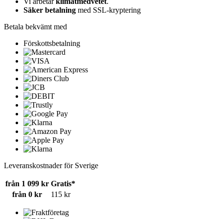
Vi arbetar
klimatmedvetet
.
Säker betalning
med SSL-kryptering
Betala bekvämt med
Förskottsbetalning
Leveranskostnader för Sverige
från 1 099 kr
Gratis*
från 0 kr
115 kr