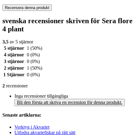
Recensera denna produkt
svenska recensioner skriven för Sera flore
4 plant
3,5
av 5 stjärnor
5 stjärnor
1
(50%)
4 stjärnor
0
(0%)
3 stjärnor
0
(0%)
2 stjärnor
1
(50%)
1 Stjärnor
0
(0%)
2
recensioner
Inga recensioner tillgängliga
Bli den första att skriva en recension för denna produkt.
Senaste artiklarna:
Verktyg i Akvariet
Utfodra akvariefiskar på rätt sätt