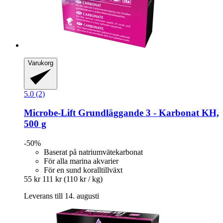
Varukorg
5.0 (2)
Microbe-Lift
Grundläggande 3 -​ Karbonat KH,
500 g
-50%
Baserat på natriumvätekarbonat
För alla marina akvarier
För en sund koralltillväxt
55 kr
111 kr
(110 kr / kg)
Leverans till 14. augusti