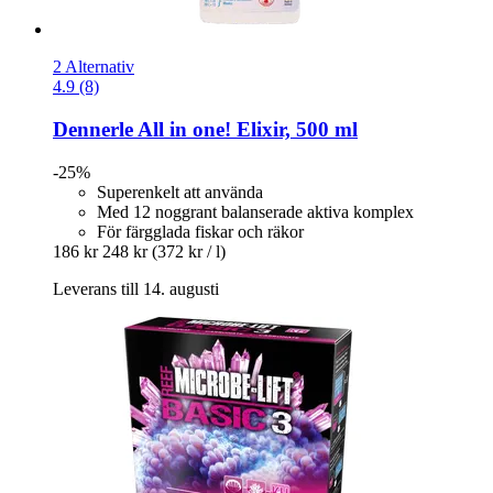
2 Alternativ
4.9 (8)
Dennerle
All in one! Elixir, 500 ml
-25%
Superenkelt att använda
Med 12 noggrant balanserade aktiva komplex
För färgglada fiskar och räkor
186 kr
248 kr
(372 kr / l)
Leverans till 14. augusti