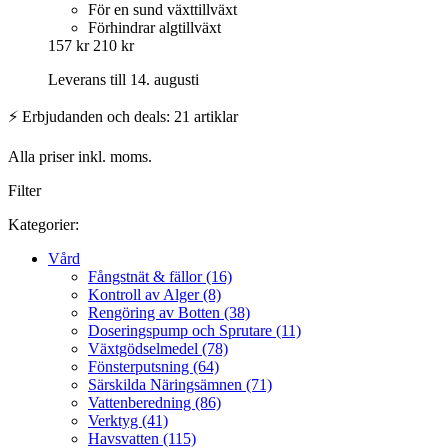
För en sund växttillväxt
Förhindrar algtillväxt
157 kr
210 kr
Leverans till 14. augusti
⚡ Erbjudanden och deals: 21 artiklar
Alla priser inkl. moms.
Filter
Kategorier:
Vård
Fångstnät & fällor (16)
Kontroll av Alger (8)
Rengöring av Botten (38)
Doseringspump och Sprutare (11)
Växtgödselmedel (78)
Fönsterputsning (64)
Särskilda Näringsämnen (71)
Vattenberedning (86)
Verktyg (41)
Havsvatten (115)