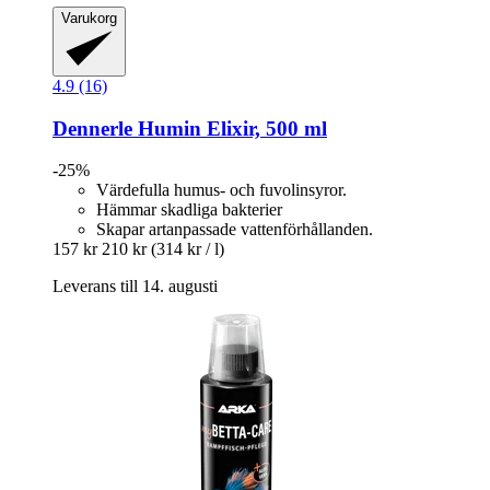
Varukorg
4.9 (16)
Dennerle
Humin Elixir, 500 ml
-25%
Värdefulla humus- och fuvolinsyror.
Hämmar skadliga bakterier
Skapar artanpassade vattenförhållanden.
157 kr
210 kr
(314 kr / l)
Leverans till 14. augusti