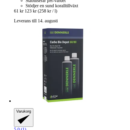
Stabiliserar pH-värdet
Stödjer en sund koralltillväxt
61 kr
123 kr
(258 kr / l)
Leverans till 14. augusti
Varukorg
5.0 (1)