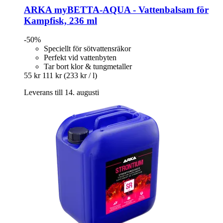
ARKA
myBETTA-​AQUA -​ Vattenbalsam för
Kampfisk, 236 ml
-50%
Speciellt för sötvattensräkor
Perfekt vid vattenbyten
Tar bort klor & tungmetaller
55 kr
111 kr
(233 kr / l)
Leverans till 14. augusti