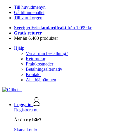
Till huvudmenyn
Gå till innehållet
Till varukorgen
Sverige: Fri standardfrakt
från 1 099 kr
Gratis returer
Mer än 6.400 produkter
Hjälp
Var är min beställning?
Returnerar
Fraktkostnader
Betalningsalternativ
Kontakt
Alla hjälpämnen
Logga in
Registrera nu
Är du
ny här?
Skapa konto