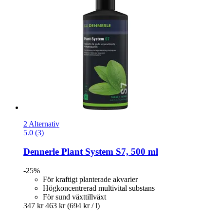
2 Alternativ
5.0 (3)
Dennerle
Plant System S7, 500 ml
-25%
För kraftigt planterade akvarier
Högkoncentrerad multivital substans
För sund växttillväxt
347 kr
463 kr
(694 kr / l)