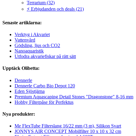
Terrarium (32)
⚡ Erbjudanden och deals (21)
Senaste artiklarna:
Verktyg i Akvariet
Vattenvård
Gödsling, ljus och CO2
Nanoaquaristik
Utfodra akvariefiskar på rätt sätt
Upptäck Olibetta:
Dennerle
Dennerle Carbo Bio Depot 120
Eden Sjöstjärna
Premium Aquascaping Detail Stones "Dragonstone" 8-16 mm
Hobby Filterpåse för Perfektus
Nya produkter:
Me FlexTube Filterslang 16/22 mm (3 m), Silikon Svart
JONNYS AIR CONCEPT Mobilfilter 10 x 10 x 32 cm