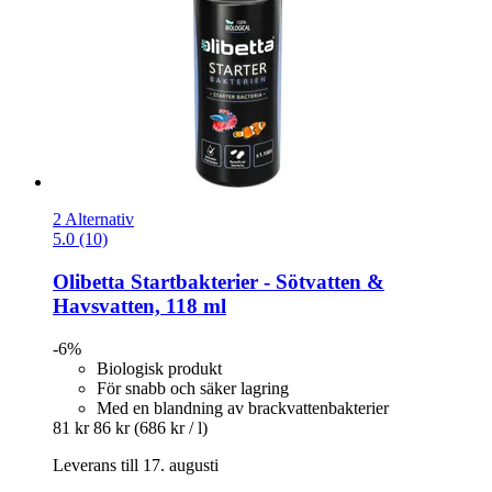
2 Alternativ
5.0 (10)
Olibetta
Startbakterier -​ Sötvatten &
Havsvatten, 118 ml
-6%
Biologisk produkt
För snabb och säker lagring
Med en blandning av brackvattenbakterier
81 kr
86 kr
(686 kr / l)
Leverans till 17. augusti