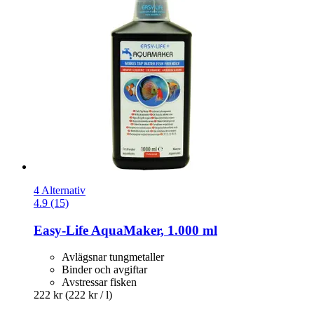
4 Alternativ
4.9 (15)
Easy-Life
AquaMaker, 1.000 ml
Avlägsnar tungmetaller
Binder och avgiftar
Avstressar fisken
222 kr
(222 kr / l)