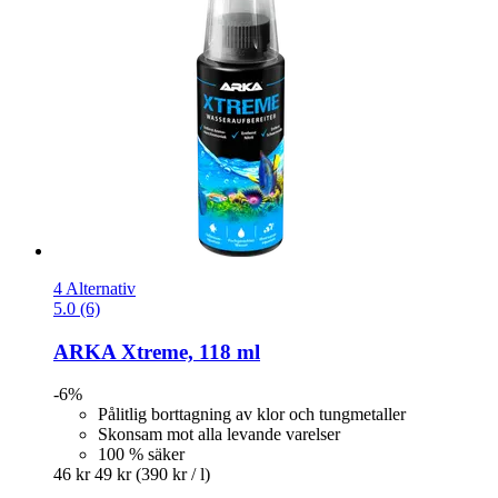
4 Alternativ
5.0 (6)
ARKA
Xtreme, 118 ml
-6%
Pålitlig borttagning av klor och tungmetaller
Skonsam mot alla levande varelser
100 % säker
46 kr
49 kr
(390 kr / l)