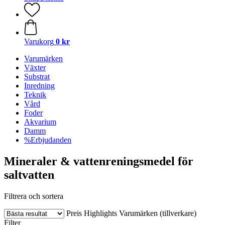
Varukorg
0 kr
Varumärken
Växter
Substrat
Inredning
Teknik
Vård
Foder
Akvarium
Damm
%Erbjudanden
Mineraler & vattenreningsmedel för
saltvatten
Filtrera och sortera
Preis
Highlights
Varumärken (tillverkare)
Filter