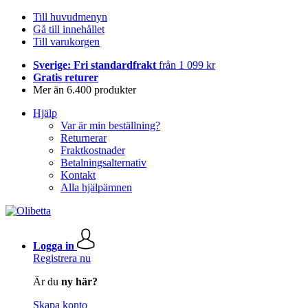
Till huvudmenyn
Gå till innehållet
Till varukorgen
Sverige: Fri standardfrakt
från 1 099 kr
Gratis returer
Mer än 6.400 produkter
Hjälp
Var är min beställning?
Returnerar
Fraktkostnader
Betalningsalternativ
Kontakt
Alla hjälpämnen
Logga in
Registrera nu
Är du
ny här?
Skapa konto