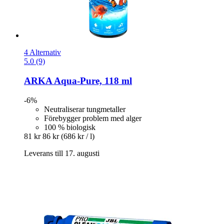
4 Alternativ
5.0 (9)
ARKA
Aqua-​Pure, 118 ml
-6%
Neutraliserar tungmetaller
Förebygger problem med alger
100 % biologisk
81 kr
86 kr
(686 kr / l)
Leverans till 17. augusti