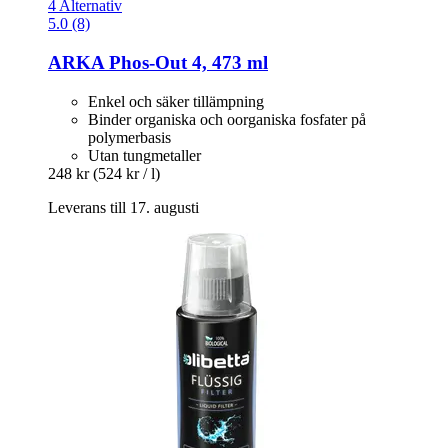
4 Alternativ
5.0 (8)
ARKA
Phos-​Out 4, 473 ml
Enkel och säker tillämpning
Binder organiska och oorganiska fosfater på
polymerbasis
Utan tungmetaller
248 kr
(524 kr / l)
Leverans till 17. augusti