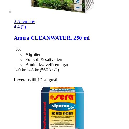
2 Alternativ
4.4 (5)
Amtra
CLEANWATER, 250 ml
-5%
Algfilter
För söt- & saltvatten
Binder kväveföreningar
140 kr
148 kr
(560 kr / l)
Leverans till 17. augusti