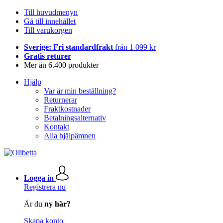
Till huvudmenyn
Gå till innehållet
Till varukorgen
Sverige: Fri standardfrakt
från 1 099 kr
Gratis returer
Mer än 6.400 produkter
Hjälp
Var är min beställning?
Returnerar
Fraktkostnader
Betalningsalternativ
Kontakt
Alla hjälpämnen
Logga in
Registrera nu
Är du
ny här?
Skapa konto