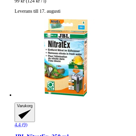
99 kr
(124 kr / l)
Leverans till 17. augusti
Varukorg
4.4 (9)