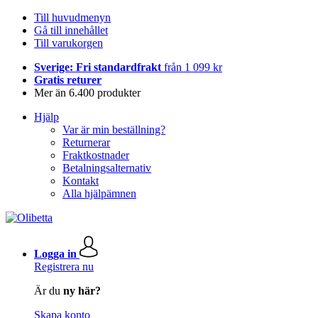
Till huvudmenyn
Gå till innehållet
Till varukorgen
Sverige: Fri standardfrakt
från 1 099 kr
Gratis returer
Mer än 6.400 produkter
Hjälp
Var är min beställning?
Returnerar
Fraktkostnader
Betalningsalternativ
Kontakt
Alla hjälpämnen
Logga in
Registrera nu
Är du
ny här?
Skapa konto