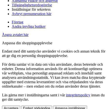
Allmänna villkor och ångerrät
Tillgänglighetsredogörelse
Inställningar för sekretess
Avbryt prenumeration här
Företag
Andra trevliga butiker
Ångra avtalet här
Anpassa din shoppingupplevelse
Endast med ditt samtycke använder vi cookies och annan teknik för
att ge dig en personlig shoppingupplevelse.
För detta samlar vi in data om våra användare, deras beteende och
enheter. Denna information används för att kontinuerligt optimera
vår webbplats, visa personligt anpassad reklam och innehåll samt
analysera användningsstatistik. Vi kan även matcha dina krypterade
uppgifter med externa leverantörer och visa erbjudanden via deras
onlinekanaler – men endast om du redan använder deras tjänster.
Läs gärna mer i inställningarna samt i vår
integritetspolicy
innan du
ger ditt samtycke.
Acceptera
Endast nödvändiga
Anpassa inställningar