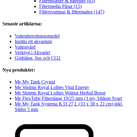
Filterinsatser & patroner (83)
Filtermedia Påsar (15)
Filtersvampar & filtermattor (147)
Senaste artiklarna:
Vattenberedningsmedel
Inrätta ett akvarium
Vattenvård
Verktyg i Akvariet
Gödsling, ljus och CO2
Nya produkter:
Me My Tank Crystal
Me Shrimp Royal Lollies Vital Energy
Me Shrimp Royal Lollies Walnut Herbal Boost
Me FlexTube Filterslang 19/25 mm (3 m), Silikon Svart
Me My Tank Systema K33 27 L (33 x 38 x 22 cm) inkl.
Slider 5 mm