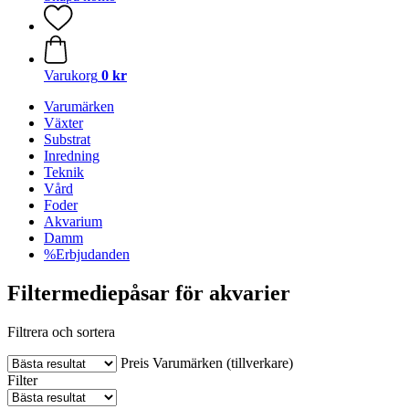
Varukorg
0 kr
Varumärken
Växter
Substrat
Inredning
Teknik
Vård
Foder
Akvarium
Damm
%Erbjudanden
Filtermediepåsar för akvarier
Filtrera och sortera
Preis
Varumärken (tillverkare)
Filter