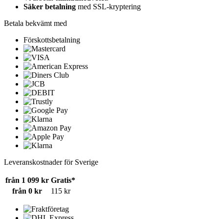
Säker betalning
med SSL-kryptering
Betala bekvämt med
Förskottsbetalning
Leveranskostnader för Sverige
från 1 099 kr
Gratis*
från 0 kr
115 kr